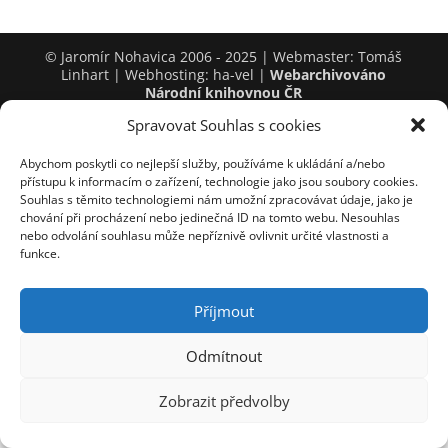
© Jaromír Nohavica 2006 - 2025 | Webmaster: Tomáš
Linhart | Webhosting: ha-vel |
Webarchivováno
Národní knihovnou ČR
Spravovat Souhlas s cookies
Abychom poskytli co nejlepší služby, používáme k ukládání a/nebo
přístupu k informacím o zařízení, technologie jako jsou soubory cookies.
Souhlas s těmito technologiemi nám umožní zpracovávat údaje, jako je
chování při procházení nebo jedinečná ID na tomto webu. Nesouhlas
nebo odvolání souhlasu může nepříznivě ovlivnit určité vlastnosti a
funkce.
Příjmout
Odmítnout
Zobrazit předvolby