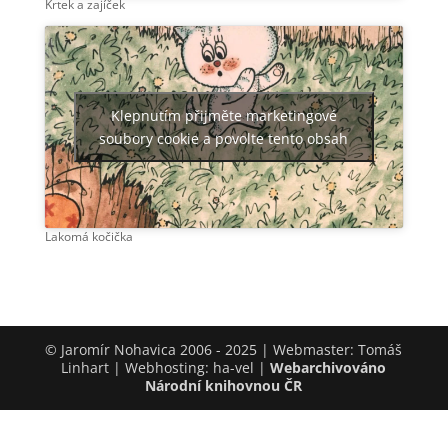
Krtek a zajíček
Klepnutím přijměte marketingové
soubory cookie a povolte tento obsah
Lakomá kočička
© Jaromír Nohavica 2006 - 2025 | Webmaster: Tomáš
Linhart | Webhosting: ha-vel |
Webarchivováno
Národní knihovnou ČR