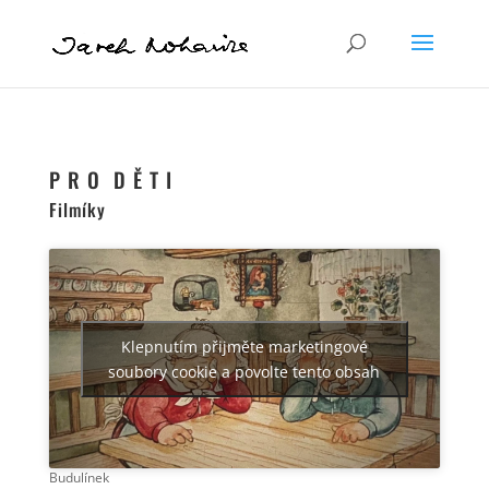
P R O D Ě T I
Filmíky
Klepnutím přijměte marketingové
soubory cookie a povolte tento obsah
Budulínek