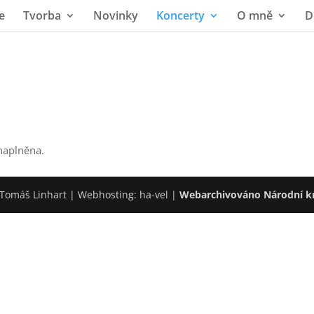
e
Tvorba
Novinky
Koncerty
O mně
D
naplněna.
Tomáš Linhart | Webhosting: ha-vel |
Webarchivováno Národní k