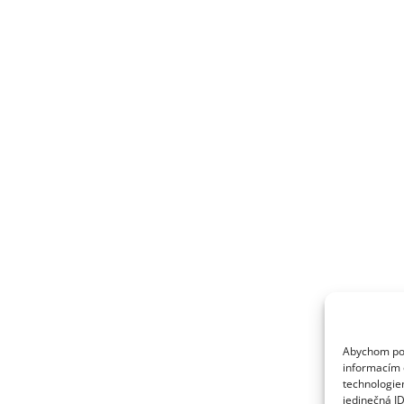
Abychom posk
informacím o
technologie
jedinečná I