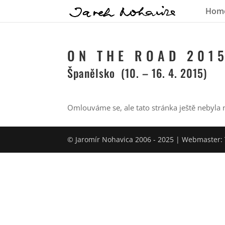
Hom
O N T H E R O A D 2 0 1 5
Španělsko (10. – 16. 4. 2015)
Omlouváme se, ale tato stránka ještě nebyla 
© Jaromír Nohavica 2006 - 2025 | Webmaster: 