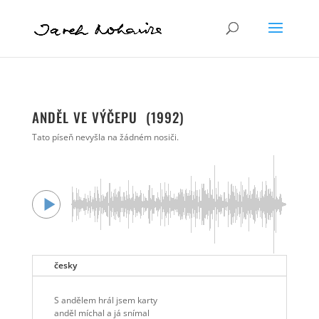
ANDĚL VE VÝČEPU (1992)
Tato píseň nevyšla na žádném nosiči.
česky
S andělem hrál jsem karty
anděl míchal a já snímal