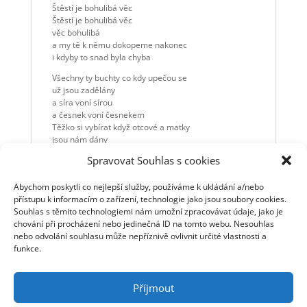
Štěstí je bohulibá věc
Štěstí je bohulibá věc
věc bohulibá
a my tě k němu dokopeme nakonec
i kdyby to snad byla chyba
Všechny ty buchty co kdy upečou se
už jsou zadělány
a síra voní sírou
a česnek voní česnekem
Těžko si vybírat když otcové a matky
jsou nám dány
a anděl ve výčepu
Spravovat Souhlas s cookies
pasuje se s člověkem
Štěstí je bohulibá věc
Abychom poskytli co nejlepší služby, používáme k ukládání a/nebo
Věc bohulibá
přístupu k informacím o zařízení, technologie jako jsou soubory cookies.
Štěstí je bohulibá věc
Souhlas s těmito technologiemi nám umožní zpracovávat údaje, jako je
Štěstí je bohulibá věc
chování při procházení nebo jedinečná ID na tomto webu. Nesouhlas
věc bohulibá
nebo odvolání souhlasu může nepříznivě ovlivnit určité vlastnosti a
a my tě k němu dokopeme nakonec
funkce.
i kdyby to snad byla chyba
Příjmout