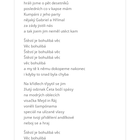
hráli jsme o pět desetníků
posledních co v kapse mám
Kumpáni z jeho party
nějaký Gabriel a Hřímal
za zády jistili nás
a tak jsem jim neměl utéct kam
Štěstí je bohulibá věc
Věc bohulibá
Štěstí je bohulibá věc
Štěstí je bohulibá věc
věc bohulibá
a my tě k němu dokopeme nakonec
i kdyby to snad byla chyba
Na křídlech třpytil se jim
žlutý odznak Četa boží spásy
na modrých oblecích
visačka Mejd in Ráj
voněli šampónama
speciál na ulízané vlasy
jsme tvoji přidělení andílkové
neboj se a hraj
Štěstí je bohulibá věc
Věc bohulibá