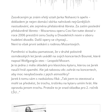
Zasvěceným je znám vřelý vztah Jarka Nohavici k opeře –
dokladem je nejen domácí sbírka nahrávek nejrůznějších
nastudování, ale zejména přebásněná libreta. Za zatím poslední
přebásněné libreto – Mozartovu operu Cosi fan tutte dostal v
roce 2006 prestižní cenu Sazky a Divadelních novin v oboru
hudební divadlo. Další opery se chystají…
Není to však první setkání s rodinou Mozartových.
Pamětníci si budou pamatovat, že v druhé polovině
osmdesátých let Jarek uváděl na svých koncertech Boureé, které
napsal Wolfgangův otec – Leopold Mozart.
Je to jedna z mála skladeb pro klasickou kytaru, kterou se Jarek
naučil hrál zpaměti. Ale jak takovou věc zahrát na koncertech,
aby moc nevybočovala z jejich atmosféry?
Jarek k tomu sám s nadsázkou říká: „Tak jsem to otextoval a
mohl se předvést, že trochu, trošinku na kytaru umím hrát. Ale
opravdu jenom trochu. Protože to je snad skladba pro 2. ročník
LŠU…“