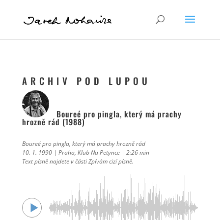
A R C H I V P O D L U P O U
Boureé pro pingla, který má prachy
hrozně rád (1988)
Boureé pro pingla, který má prachy hrozně rád
10. 1. 1990 | Praha, Klub Na Petynce | 2:26 min
Text písně najdete v části Zpívám cizí písně.