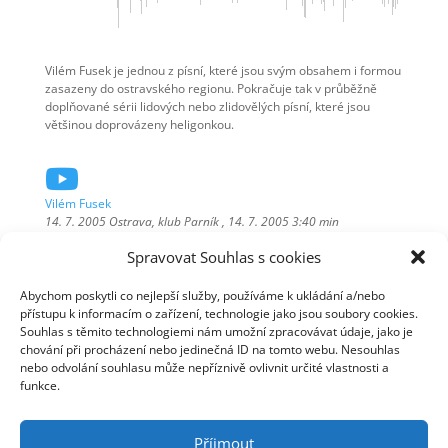
Vilém Fusek je jednou z písní, které jsou svým obsahem i formou
zasazeny do ostravského regionu. Pokračuje tak v průběžně
doplňované sérii lidových nebo zlidovělých písní, které jsou
většinou doprovázeny heligonkou.

Vilém Fusek
14. 7. 2005 Ostrava, klub Parník , 14. 7. 2005 3:40 min
záznam ze společného koncertu s Radkem Pobořilem
Spravovat Souhlas s cookies
Kamera: © Tomáš Linhart, 2005
Abychom poskytli co nejlepší služby, používáme k ukládání a/nebo
přístupu k informacím o zařízení, technologie jako jsou soubory cookies.
Souhlas s těmito technologiemi nám umožní zpracovávat údaje, jako je
chování při procházení nebo jedinečná ID na tomto webu. Nesouhlas
nebo odvolání souhlasu může nepříznivě ovlivnit určité vlastnosti a
funkce.
Příjmout