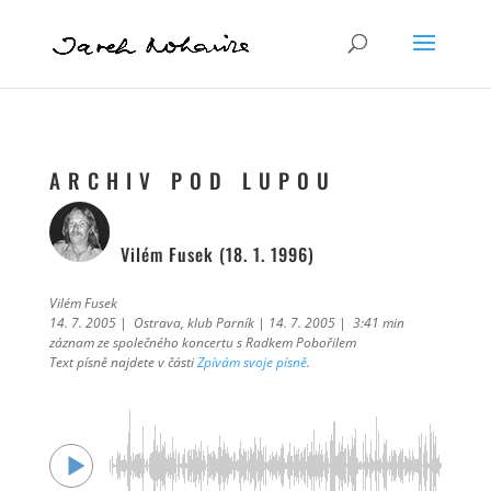
A R C H I V P O D L U P O U
Vilém Fusek (18. 1. 1996)
Vilém Fusek
14. 7. 2005 | Ostrava, klub Parník | 14. 7. 2005 | 3:41 min
záznam ze společného koncertu s Radkem Pobořilem
Text písně najdete v části
Zpívám svoje písně
.