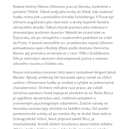
Rodové kořeny Viktora Ullmanna jsou ve Slezsku, konkrétně v
polském Těšíně. Odtud vedly jeho kroky do Vídně, kde studoval
hudbu mimo jiné u proslulého Arnolda Schönberga. V Praze byl
Ullmann angažován jako sbormistr a druhý kapelník Nového
německého divadla. Odtud zřejmě pramení jeho inklinace k
dramatickým jevištním útvarům. Několik let strávil také ve
Švýcarsku, ale po neúspěchu v soukromém podnikání se vrátil
do Prahy. V dusivé atmosféře tzv. protektorátu napsal Ullmann
jednoaktovou operu Rozbitý džbán podle dramatu Heinricha
Kleista. Její premiéra se konala až v roce 1996 v Drážďanech.
Dílo je satirickým obrazem zkorumpované justice a oslavou
zdravého rozumu a čistého citu.
Novou ostravskou inscenaci této opery nastudoval dirigent Jakub
Klecker. Bývalý umělecký šéf ostravské opery neměl na růžích
ustláno. Ullmannova hudba je osobitá a vyhýbá se jednoznačné
charakteristice. Orchestr měl plné ruce práce, ale zvládl
náročnou partituru hned napoprvé předvést se ctí. Režie Rocca
je vyjádřena dynamickou akcí, zvláštním pohybem a
znamenitým psychologickým odstíněním. Značné nároky na
hereckou stránku byly očividné na každém kroku. Od úvodní
pantomimické scénky až po zombie tiky ve druhé části večera.
Scénografické řešení, které připravil taktéž Rocc, je
minimalistické. Kromě efektní vizualizace abnormálně velkého