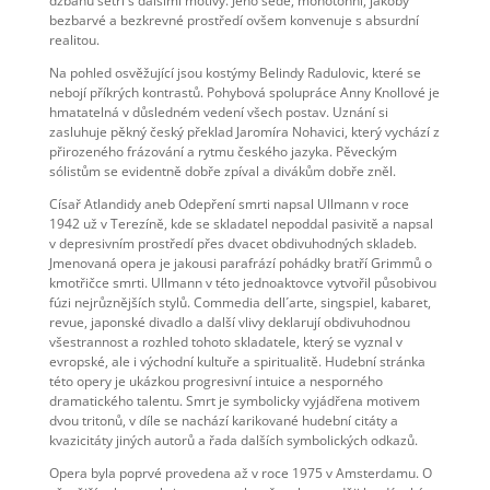
džbánu šetří s dalšími motivy. Jeho šedé, monotónní, jakoby
bezbarvé a bezkrevné prostředí ovšem konvenuje s absurdní
realitou.
Na pohled osvěžující jsou kostýmy Belindy Radulovic, které se
nebojí příkrých kontrastů. Pohybová spolupráce Anny Knollové je
hmatatelná v důsledném vedení všech postav. Uznání si
zasluhuje pěkný český překlad Jaromíra Nohavici, který vychází z
přirozeného frázování a rytmu českého jazyka. Pěveckým
sólistům se evidentně dobře zpíval a divákům dobře zněl.
Císař Atlandidy aneb Odepření smrti napsal Ullmann v roce
1942 už v Terezíně, kde se skladatel nepoddal pasivitě a napsal
v depresivním prostředí přes dvacet obdivuhodných skladeb.
Jmenovaná opera je jakousi parafrází pohádky bratří Grimmů o
kmotřičce smrti. Ullmann v této jednoaktovce vytvořil působivou
fúzi nejrůznějších stylů. Commedia dell´arte, singspiel, kabaret,
revue, japonské divadlo a další vlivy deklarují obdivuhodnou
všestrannost a rozhled tohoto skladatele, který se vyznal v
evropské, ale i východní kultuře a spiritualitě. Hudební stránka
této opery je ukázkou progresivní intuice a nesporného
dramatického talentu. Smrt je symbolicky vyjádřena motivem
dvou tritonů, v díle se nachází karikované hudební citáty a
kvazicitáty jiných autorů a řada dalších symbolických odkazů.
Opera byla poprvé provedena až v roce 1975 v Amsterdamu. O