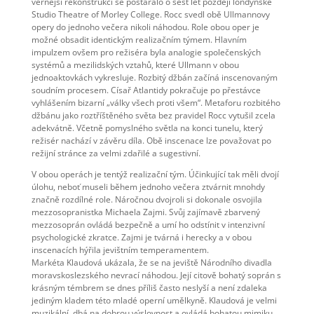
věrnější rekonstrukci se postaralo o šest let později londýnské
Studio Theatre of Morley College. Rocc svedl obě Ullmannovy
opery do jednoho večera nikoli náhodou. Role obou oper je
možné obsadit identickým realizačním týmem. Hlavním
impulzem ovšem pro režiséra byla analogie společenských
systémů a mezilidských vztahů, které Ullmann v obou
jednoaktovkách vykresluje. Rozbitý džbán začíná inscenovaným
soudním procesem. Císař Atlantidy pokračuje po přestávce
vyhlášením bizarní „války všech proti všem“. Metaforu rozbitého
džbánu jako roztříštěného světa bez pravidel Rocc vytušil zcela
adekvátně. Včetně pomyslného světla na konci tunelu, který
režisér nachází v závěru díla. Obě inscenace lze považovat po
režijní stránce za velmi zdařilé a sugestivní.
V obou operách je tentýž realizační tým. Účinkující tak měli dvojí
úlohu, neboť museli během jednoho večera ztvárnit mnohdy
značně rozdílné role. Náročnou dvojroli si dokonale osvojila
mezzosopranistka Michaela Zajmi. Svůj zajímavě zbarvený
mezzosoprán ovládá bezpečně a umí ho odstínit v intenzivní
psychologické zkratce. Zajmi je tvárná i herecky a v obou
inscenacích hýřila jevištním temperamentem.
Markéta Klaudová ukázala, že se na jeviště Národního divadla
moravskoslezského nevrací náhodou. Její citově bohatý soprán s
krásným témbrem se dnes příliš často neslyší a není zdaleka
jediným kladem této mladé operní umělkyně. Klaudová je velmi
muzikální, dbá na dobrou výslovnost a ovládá bohatou mimiku.