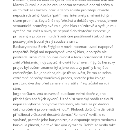
Martin Gurbaľ je dlouholetou oporou ostravské operní scény a
ve čtvrtek se ukázalo, proč je tento sólista pro zdejší divadlo
nepostradatelný. Gurbaľ patří mezi interprety s mimořádným
citem pro míru. Zbytečně nepřehrává a dokáže vystihnout jemné
sémantické proměny své role. Jeho hlas zní zdravě a sytě, je mu
výtečně rozumět a nikdy se nepouští do zbytečné exprese. Je
přirozený a proto se mu daří patřičně postihnout i tak odlišné
postavy jako jsou zhýralý soudce a smrt.
Basbarytonista Boris Prýgl se v nové inscenaci uvedl napoprvé
rozpačitě. Prýgl má nepochybně krásný hlas, jeho zpěv ale
postrádal srozumitelnou výslovnost a tedy i přirozenost. Chvíli
zněl přidušeně, jindy zbytečně okatě forzíroval. Prýglův herecký
projev byl ovšem znamenitý a jeho postavy patřily k nejlépe
ztvárněným. Na jeho obhajobu je třeba uvést, že má za sebou
extrémně náročný zkouškový proces, protože jeho kolega
partituru dva dny před zahajením vrátil a Prýgl zůstal na roli
sám.
Jorgeho Garzu zná ostravské publikum velmi dobře z jeho
předešlých zdařilých výkonů. Uznání si mexický rodák zaslouží
nejen za výborné pohybové ztvárnění, ale také za příkladnou
češtinu včetně problematického „ř“. Klobouk dolů. Čím dál větší
příležitosti v Ostravě dostává domácí Roman Vlkovič. Je to
správné, protože jeho baryton zraje a disponuje nejen medovou
barvou a plností, ale také širokým výrazem. Dobře se vedlo také