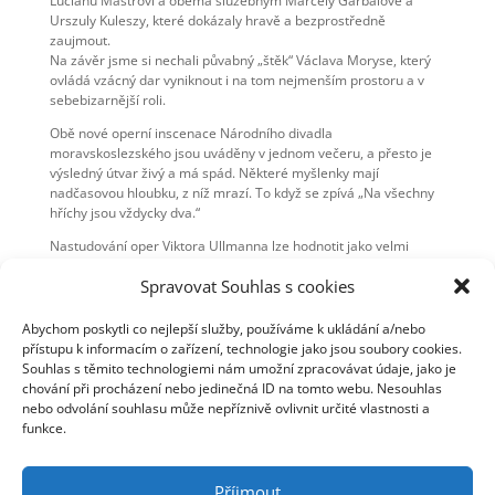
Lucianu Mastrovi a oběma služebným Marcely Garbalové a
Urszuly Kuleszy, které dokázaly hravě a bezprostředně
zaujmout.
Na závěr jsme si nechali půvabný „štěk“ Václava Moryse, který
ovládá vzácný dar vyniknout i na tom nejmenším prostoru a v
sebebizarnější roli.
Obě nové operní inscenace Národního divadla
moravskoslezského jsou uváděny v jednom večeru, a přesto je
výsledný útvar živý a má spád. Některé myšlenky mají
nadčasovou hloubku, z níž mrazí. To když se zpívá „Na všechny
hříchy jsou vždycky dva.“
Nastudování oper Viktora Ullmanna lze hodnotit jako velmi
zdařilé a po všech stránkách dobře koncipované. Nejsou to
Spravovat Souhlas s cookies
posluchačsky a zejména interpretačně jednoduchá díla, ale
naštěstí do sebe všechno zapadlo výborně. Skvělý a připravený
orchestr, vesměs vynikající pěvecké i herecké výkony a důsledná
Abychom poskytli co nejlepší služby, používáme k ukládání a/nebo
režie, která dává od začátku do konce smysl. Kéž by to bylo
přístupu k informacím o zařízení, technologie jako jsou soubory cookies.
častějším pravidlem.
Souhlas s těmito technologiemi nám umožní zpracovávat údaje, jako je
chování při procházení nebo jedinečná ID na tomto webu. Nesouhlas
nebo odvolání souhlasu může nepříznivě ovlivnit určité vlastnosti a
funkce.
Autor: Milan Bátor
Zdroj:
Ostravan.cz
Příjmout