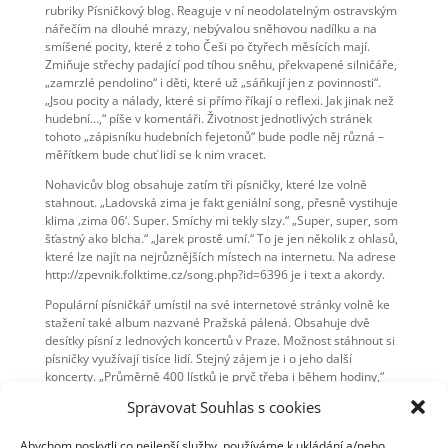
rubriky Písničkový blog. Reaguje v ní neodolatelným ostravským
nářečím na dlouhé mrazy, nebývalou sněhovou nadílku a na
smíšené pocity, které z toho Češi po čtyřech měsících mají.
Zmiňuje střechy padající pod tíhou sněhu, překvapené silničáře,
„zamrzlé pendolino“ i děti, které už „sáňkují jen z povinnosti“.
„Jsou pocity a nálady, které si přímo říkají o reflexi. Jak jinak než
hudební…,“ píše v komentáři. Životnost jednotlivých stránek
tohoto „zápisníku hudebních fejetonů“ bude podle něj různá –
měřítkem bude chuť lidí se k nim vracet.
Nohavicův blog obsahuje zatím tři písničky, které lze volně
stahnout. „Ladovská zima je fakt geniální song, přesně vystihuje
klima ‚zima 06‘. Super. Smíchy mi tekly slzy.“ „Super, super, som
šťastný ako blcha.“ „Jarek prostě umí.“ To je jen několik z ohlasů,
které lze najít na nejrůznějších místech na internetu. Na adrese
http://zpevnik.folktime.cz/song.php?id=6396 je i text a akordy.
Populární písničkář umístil na své internetové stránky volně ke
stažení také album nazvané Pražská pálená. Obsahuje dvě
desítky písní z lednových koncertů v Praze. Možnost stáhnout si
písničky využívají tisíce lidí. Stejný zájem je i o jeho další
koncerty. „Průměrně 400 lístků je pryč třeba i během hodiny,“
píše na internetu Nohavicova manažerka Jana Linková, když se
Spravovat Souhlas s cookies
omlouvá jeho příznivcům, na které se nedostalo.
O Jarkovy koncerty je podle ní „naprosto šílený zájem – a on je
Abychom poskytli co nejlepší služby, používáme k ukládání a/nebo