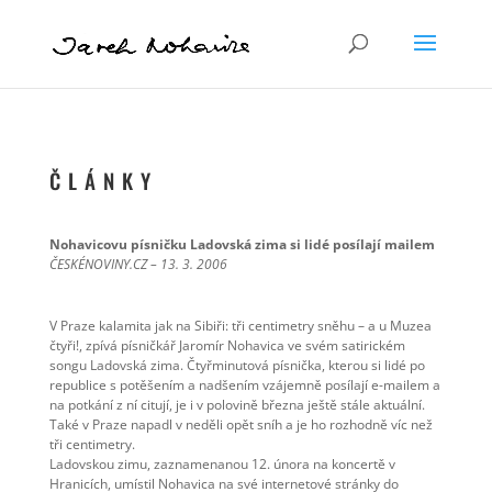
Č L Á N K Y
Nohavicovu písničku Ladovská zima si lidé posílají mailem
ČESKÉNOVINY.CZ – 13. 3. 2006
V Praze kalamita jak na Sibiři: tři centimetry sněhu – a u Muzea
čtyři!, zpívá písničkář Jaromír Nohavica ve svém satirickém
songu Ladovská zima. Čtyřminutová písnička, kterou si lidé po
republice s potěšením a nadšením vzájemně posílají e-mailem a
na potkání z ní citují, je i v polovině března ještě stále aktuální.
Také v Praze napadl v neděli opět sníh a je ho rozhodně víc než
tři centimetry.
Ladovskou zimu, zaznamenanou 12. února na koncertě v
Hranicích, umístil Nohavica na své internetové stránky do