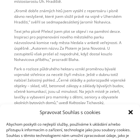
místostarostu Uh. Hradiště.
„Kromě dobře známých hitů jsem vytáhl z repertoáru i písně
dávno neslyšené, které jsem složil právě na vojně v Uherském
Hradišti,“ svěřil se sedmapadesátiletý Jaromír Nohavica.
Text jeho písně Přelezl jsem plot se objeví i na pamětní desce.
Inspiraci pro pojmenování nového městského parku
názvoslovná komise rady města hledala v anketě veřejnosti. A
úspěšně. „Autorem názvu Za Plotem je Jana Novotná. U
zastupitelů však prošel až napodruhé, když dostal kouzlo
Nohavicova příběhu,“ prozradil Blaha.
Park o rozloze půldruhého hektaru vznikl proměnou bývalé
vojenské střelnice za necelé čtyři měsíce. Ještě v dubnu totiž
nabízel žalostný pohled. „Černé skládky a polorozpadlé vojenské
objekty – sklad, věž, betonové zákopy a základy bývalých budov,
včetně komunikací, jsou už minulostí. Na jejich místě je zeleň,
lavičky a vybavení pro maminky s dětmi, seniory a obyvatele
okolních bytových domů,“ uvedl Květoslav Tichavský,
místostarosta Uh. Hradiště. Po demolici cvičné střelnice, řídící
Spravovat Souhlas s cookies
věže, zákopů a učeben zahradníci na jejich místě vysadili 145
stromů, 134 keřů, 1 425 trvalek.
Abychom poskytli co nejlepší služby, používáme k ukládání a/nebo
Výstavba parku Za Plotem si vyžádala 6,2 milionu korun, z
přístupu k informacím o zařízení, technologie jako jsou soubory cookies.
Evropské unie město získalo 4,7 milionu.
Souhlas s těmito technologiemi nám umožní zpracovávat údaje, jako je