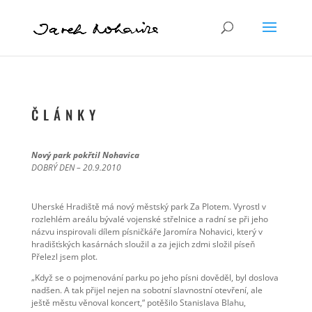
Č L Á N K Y
Nový park pokřtil Nohavica
DOBRÝ DEN – 20.9.2010
Uherské Hradiště má nový městský park Za Plotem. Vyrostl v
rozlehlém areálu bývalé vojenské střelnice a radní se při jeho
názvu inspirovali dílem písničkáře Jaromíra Nohavici, který v
hradišťských kasárnách sloužil a za jejich zdmi složil píseň
Přelezl jsem plot.
„Když se o pojmenování parku po jeho písni dověděl, byl doslova
nadšen. A tak přijel nejen na sobotní slavnostní otevření, ale
ještě městu věnoval koncert,“ potěšilo Stanislava Blahu,