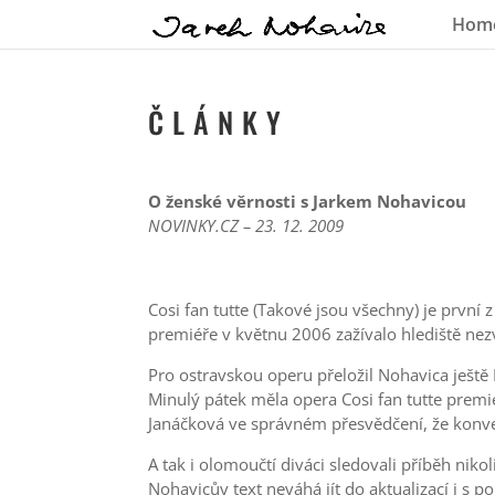
Hom
Č L Á N K Y
O ženské věrnosti s Jarkem Nohavicou
NOVINKY.CZ – 23. 12. 2009
Cosi fan tutte (Takové jsou všechny) je první
premiéře v květnu 2006 zažívalo hlediště nezv
Pro ostravskou operu přeložil Nohavica ješt
Minulý pátek měla opera Cosi fan tutte premi
Janáčková ve správném přesvědčení, že konve
A tak i olomoučtí diváci sledovali příběh niko
Nohavicův text neváhá jít do aktualizací i s 