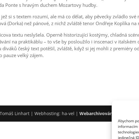
nza da Ponte s hravým duchem Mozartovy hudby.
jež si s textem rozumí, ale má co dělat, aby pěvecky zvládlo své 
vá (Dorka) než pánové, z nichž zvláště tenor Ondřeje Koplíka na r
icova textu neslyšela. Operně historizující kostýmy, chladná scéno
vání na praktikáblu – to vše by posloužilo i inscenaci v italském 
nu diváků český text potěšil, zvláště, když si jej mohli z premiéry
o pauze velký zájem.
Tomáš Linhart | Webhosting: ha-vel |
Webarchivováno Národní k
Abychom posk
informacím o
technologie
jedinečná I