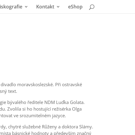
iskografie
Kontakt
eShop
í divadlo moravskoslezské. Při ostravské
sný text.
rgie bývalého ředitele NDM Luďka Golata.
 Zvolila si ho hostující režisérka Olga
ntovat ve srozumitelném jazyce.
 Ferdy, chytré služebné Růženy a doktora Slámy.
cká místa básnické hodnoty a především značný