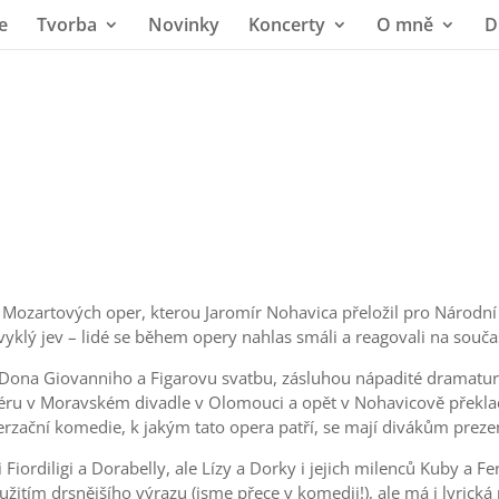
e
Tvorba
Novinky
Koncerty
O mně
D
 z Mozartových oper, kterou Jaromír Nohavica přeložil pro Národn
yklý jev – lidé se během opery nahlas smáli a reagovali na souča
ě Dona Giovanniho a Figarovu svatbu, zásluhou nápadité dramatu
éru v Moravském divadle v Olomouci a opět v Nohavicově překladu.
rzační komedie, k jakým tato opera patří, se mají divákům preze
li Fiordiligi a Dorabelly, ale Lízy a Dorky i jejich milenců Kuby a
použitím drsnějšího výrazu (jsme přece v komedii!), ale má i lyri