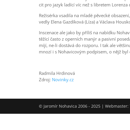
cit pro jazyk ladící víc než s libretem Lore
Režisérka vsadila na mladé pěvecké obsazení, 
vedly Elena Gazdíková (Líza) a Václava Housko
Inscenace ale jako by příliš na nabídku Nohav
těžící často z operních manýr a pasivní posedá
míjí, ne-li dostává do rozporu. I tak ale větši
mnozí i s Nohavicovým podpisem, o nějž byl 
Radmila Hrdinová
Zdroj:
Novinky.cz
© Jaromír Nohavica 2006 - 2025 | Webmaster: 