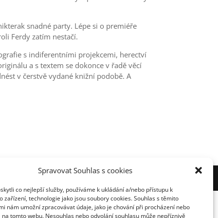
nikterak snadné party. Lépe si o premiéře
oli Ferdy zatím nestačí.
grafie s indiferentními projekcemi, herectví
originálu a s textem se dokonce v řadě věcí
 odnést v čerstvě vydané knižní podobě. A
Spravovat Souhlas s cookies
nihovnou ČR
ytli co nejlepší služby, používáme k ukládání a/nebo přístupu k
 zařízení, technologie jako jsou soubory cookies. Souhlas s těmito
mi nám umožní zpracovávat údaje, jako je chování při procházení nebo
D na tomto webu. Nesouhlas nebo odvolání souhlasu může nepříznivě