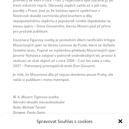
premiéru ve Vídni v roce 1786. Z repertoáru byla stažena již po
třech měsících repríz. Obrovský úspěch zažila až o půl roku
později v Praze. Jisté je, že italskou operní společnost v
Nosticově divadle zachránila před krachem a díky
nepopsatelnému úspěchu a popularitě vznikla objednávka na
novou operu – Dona Giovanniho, kterou Mozart psal již přímo
pro pražské publikum.
Inscenace Figarovy svatby je posledním dílem neoficiální trilogie
Mozartových oper na libreto Lorenza da Ponte, která se dočkala
českého textu. Poprvé se myšlenkou překladu Mozartových oper
Jaromír Nohavica zabýval v polovině sedmdesátých let, prostor k
realizaci se však objevil až v roce 2006 – Cosi fan tutte a roku
2007 – Potrestaný prostopášník aneb Don Giovanni.
Je milé, že Mozartova díla již nejsou doménou pouze Prahy, ale
našla si publikum i mimo metropoli.
W. A. Mozart: Figarova svatba
Národní divadlo moravskoslezské
Režie: Michael Tarant
Dirigent: Paolo Gatto
Libreto: Jaromír Nohavica
Spravovat Souhlas s cookies
Scéna a kostýmy: Dana Hávová
Vystupují: Andrej Bestčastnyj, Zuzana Marková, Zuzana