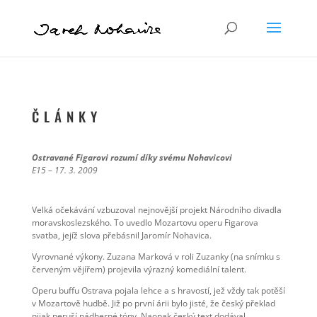
Č L Á N K Y
Ostravané Figarovi rozumí díky svému Nohavicovi
E15 – 17. 3. 2009
Velká očekávání vzbuzoval nejnovější projekt Národního divadla
moravskoslezského. To uvedlo Mozartovu operu Figarova
svatba, jejíž slova přebásnil Jaromír Nohavica.
Vyrovnané výkony. Zuzana Marková v roli Zuzanky (na snímku s
červeným vějířem) projevila výrazný komediální talent.
Operu buffu Ostrava pojala lehce a s hravostí, jež vždy tak potěší
v Mozartově hudbě. Již po první árii bylo jisté, že český překlad
nijak neruší nádherné tóny. Naopak český text dodával