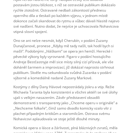
postavám jistou blízkost, s níž se ostravské publikum dokázalo
rychle ztotožnit. Ostravané nedbali zákonitostí přednesu
operního díla a tleskali po každém výjevu, v jednom místě
dokonce začali skandovat do rytmu a vůbec dávali hlasitě najevo
své nadšení. Nutno dodat, že nejvíce je uchvacovala Nohavicova
vtipná slovní spojení.
Ono se ani nelze nesmát, když Cherubín, v podání Zuzany
Dunajčanové, pronese ,,Kdyby mě tady našli, tak hodil bych si
mašli“. Podobnými ,,hláškami“ se opera jen hemží. Herecké i
pěvecké výkony byly vyrovnané. Figaro v podání hostujícího
Andreje Bestčastnyje měl sice místy silný cizí přízvuk, ale vše
doháněl šarmem a improvizací, jíž dokázal naprosto strhnout
publikum. Skvěle mu sekundovala svůdná Zuzanka v podání
výborné a komediálně nadané Zuzany Markové.
Kostýmy z dílny Dany Hávové nepostrádaly jiskru a vtip. Režie
Michaela Taranta byla konzistentní a všichni aktéři se své úlohy
ujali s velkým nasazením. Závěr představení obsadili
demonstranti s transparenty jako ,,Chceme operu v originále“ a
,,Nechceme folkaře“, čímž samo divadlo komicky vzalo vítr z
plachet případným kritikům a staromilcům. Ostrava svému
Nohavicovi aplaudovala ve stoje ještě dlouhé minuty.
Komická opera o lásce a žárlivosti, plná bláznivých zvratů, měla