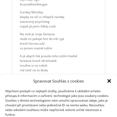
krucinálhimlhergot
Sunday Monday
klapky na oči si chlapče nandej
zatracený psycholog
copak já jsem ňákej cvok
Na vině je moje fantazie
nedá mi pokoje furt do mě ryje
kreslí černou tuší
co jenom matně tuším
A já abych řek pravdu toho tuším hodně
fantazie kreslí věrohodně
troufne si na cokoli
má totiž na to školy
Sunday Monday
Spravovat Souhlas s cookies
klapky na oči si chlapče nandej
zatracená fantazie
Abychom poskytli co nejlepší služby, používáme k ukládání a/nebo
člověk klidně nepožije
přístupu k informacím o zařízení, technologie jako jsou soubory cookies.
Slunce koncem léta bývá rozžhavené
Souhlas s těmito technologiemi nám umožní zpracovávat údaje, jako je
a holky v krepdešínu jsou jako pod rentgenem
chování při procházení nebo jedinečná ID na tomto webu. Nesouhlas
lepší je doma seděti
nebo odvolání souhlasu může nepříznivě ovlivnit určité vlastnosti a
máš-li ženu a dvě děti
funkce.