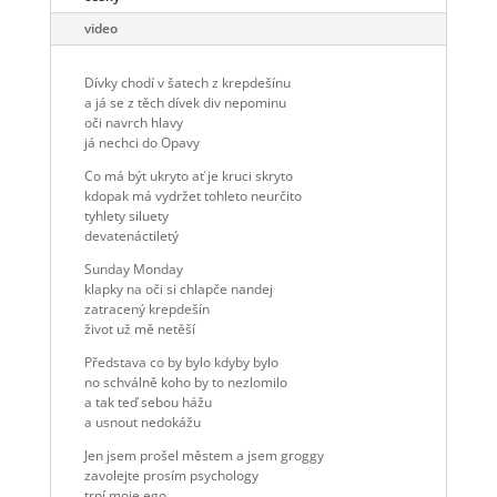
video
Dívky chodí v šatech z krepdešínu
a já se z těch dívek div nepominu
oči navrch hlavy
já nechci do Opavy
Co má být ukryto ať je kruci skryto
kdopak má vydržet tohleto neurčito
tyhlety siluety
devatenáctiletý
Sunday Monday
klapky na oči si chlapče nandej
zatracený krepdešín
život už mě netěší
Představa co by bylo kdyby bylo
no schválně koho by to nezlomilo
a tak teď sebou hážu
a usnout nedokážu
Jen jsem prošel městem a jsem groggy
zavolejte prosím psychology
trpí moje ego