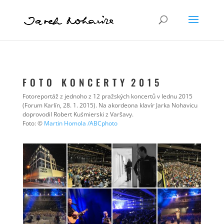
F O T O K O N C E R T Y 2 0 1 5
Fotoreportáž z jednoho z 12 pražských koncertů v lednu 2015
(Forum Karlín, 28. 1. 2015). Na akordeona klavír Jarka Nohavicu
doprovodil Robert Kuśmierski z Varšavy.
Foto: ©
Martin Homola /ABCphoto