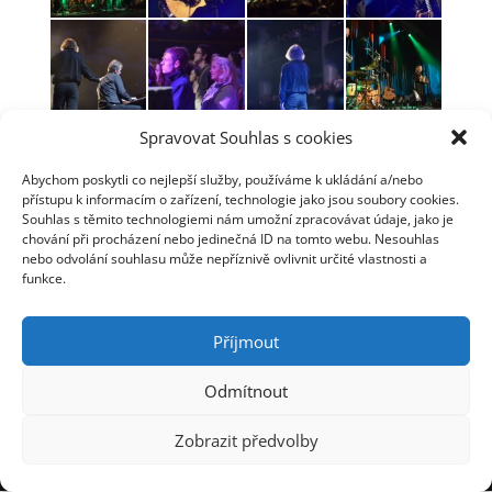
Spravovat Souhlas s cookies
Abychom poskytli co nejlepší služby, používáme k ukládání a/nebo
přístupu k informacím o zařízení, technologie jako jsou soubory cookies.
Souhlas s těmito technologiemi nám umožní zpracovávat údaje, jako je
chování při procházení nebo jedinečná ID na tomto webu. Nesouhlas
nebo odvolání souhlasu může nepříznivě ovlivnit určité vlastnosti a
funkce.
Příjmout
Odmítnout
© Jaromír Nohavica 2006 - 2025 | Webmaster: Tomáš
Zobrazit předvolby
Linhart | Webhosting: ha-vel |
Webarchivováno
Národní knihovnou ČR