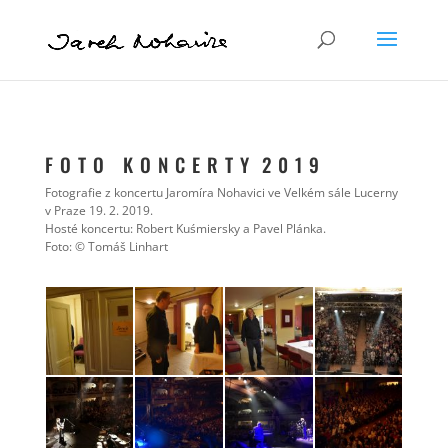
F O T O K O N C E R T Y 2 0 1 9
Fotografie z koncertu Jaromíra Nohavici ve Velkém sále Lucerny
v Praze 19. 2. 2019.
Hosté koncertu: Robert Kuśmiersky a Pavel Plánka.
Foto: © Tomáš Linhart