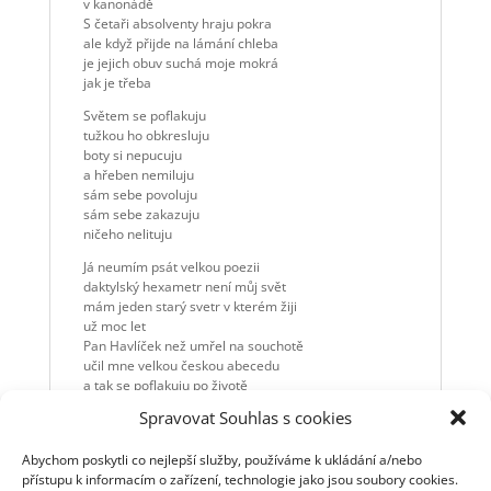
v kanonádě
S četaři absolventy hraju pokra
ale když přijde na lámání chleba
je jejich obuv suchá moje mokrá
jak je třeba
Světem se poflakuju
tužkou ho obkresluju
boty si nepucuju
a hřeben nemiluju
sám sebe povoluju
sám sebe zakazuju
ničeho nelituju
Já neumím psát velkou poezii
daktylský hexametr není můj svět
mám jeden starý svetr v kterém žiji
už moc let
Pan Havlíček než umřel na souchotě
učil mne velkou českou abecedu
a tak se poflakuju po životě
jak dovedu
Spravovat Souhlas s cookies
Světem se poflakuju
tužkou ho obkresluju
Abychom poskytli co nejlepší služby, používáme k ukládání a/nebo
boty si nepucuju
přístupu k informacím o zařízení, technologie jako jsou soubory cookies.