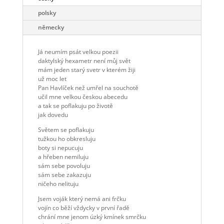
polsky
německy
Já neumím psát velkou poezii
daktylský hexametr není můj svět
mám jeden starý svetr v kterém žiji
už moc let
Pan Havlíček než umřel na souchotě
učil mne velkou českou abecedu
a tak se poflakuju po životě
jak dovedu
Světem se poflakuju
tužkou ho obkresluju
boty si nepucuju
a hřeben nemiluju
sám sebe povoluju
sám sebe zakazuju
ničeho nelituju
Jsem voják který nemá ani frčku
vojín co běží vždycky v první řadě
chrání mne jenom úzký kmínek smrčku