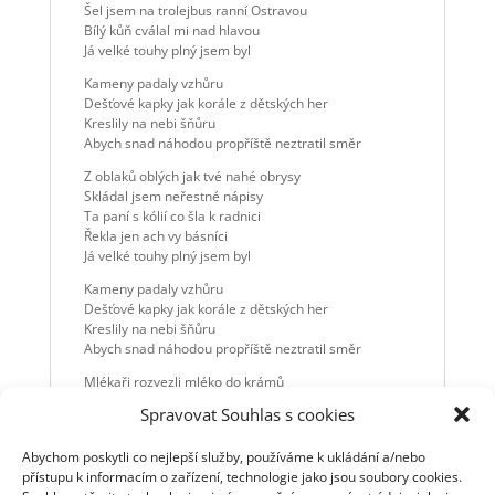
Šel jsem na trolejbus ranní Ostravou
Bílý kůň cválal mi nad hlavou
Já velké touhy plný jsem byl
Kameny padaly vzhůru
Dešťové kapky jak korále z dětských her
Kreslily na nebi šňůru
Abych snad náhodou propříště neztratil směr
Z oblaků oblých jak tvé nahé obrysy
Skládal jsem neřestné nápisy
Ta paní s kólií co šla k radnici
Řekla jen ach vy básníci
Já velké touhy plný jsem byl
Kameny padaly vzhůru
Dešťové kapky jak korále z dětských her
Kreslily na nebi šňůru
Abych snad náhodou propříště neztratil směr
Mlékaři rozvezli mléko do krámů
A pak se rozplynuli v neznámu
Spravovat Souhlas s cookies
Stejně jak na prach se rozpadl antikvariát
U něhož na chvíli jsem zůstal stát
Abychom poskytli co nejlepší služby, používáme k ukládání a/nebo
Já velké touhy plný jsem byl
přístupu k informacím o zařízení, technologie jako jsou soubory cookies.
Kameny padaly vzhůru