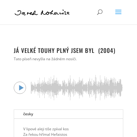
JÁ VELKÉ TOUHY PLNÝ JSEM BYL (2004)
Tato píseň nevyšla na žádném nosiči.
česky
V lipové aleji tiše zpíval kos
Za řekou hřímal Hefaistos