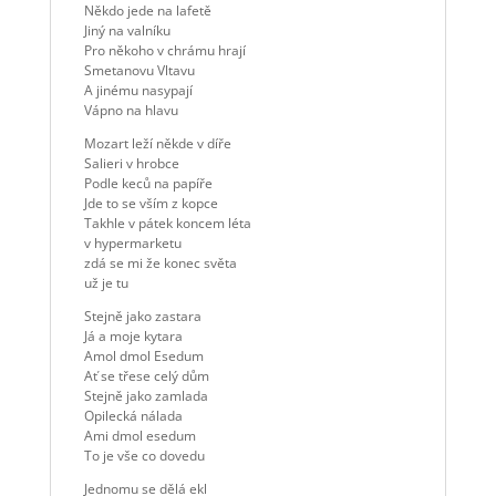
Někdo jede na lafetě
Jiný na valníku
Pro někoho v chrámu hrají
Smetanovu Vltavu
A jinému nasypají
Vápno na hlavu
Mozart leží někde v díře
Salieri v hrobce
Podle keců na papíře
Jde to se vším z kopce
Takhle v pátek koncem léta
v hypermarketu
zdá se mi že konec světa
už je tu
Stejně jako zastara
Já a moje kytara
Amol dmol Esedum
Ať se třese celý dům
Stejně jako zamlada
Opilecká nálada
Ami dmol esedum
To je vše co dovedu
Jednomu se dělá ekl