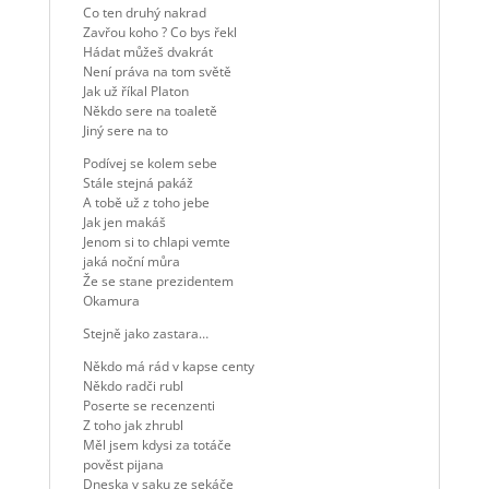
Co ten druhý nakrad
Zavřou koho ? Co bys řekl
Hádat můžeš dvakrát
Není práva na tom světě
Jak už říkal Platon
Někdo sere na toaletě
Jiný sere na to
Podívej se kolem sebe
Stále stejná pakáž
A tobě už z toho jebe
Jak jen makáš
Jenom si to chlapi vemte
jaká noční můra
Že se stane prezidentem
Okamura
Stejně jako zastara…
Někdo má rád v kapse centy
Někdo radči rubl
Poserte se recenzenti
Z toho jak zhrubl
Měl jsem kdysi za totáče
pověst pijana
Dneska v saku ze sekáče