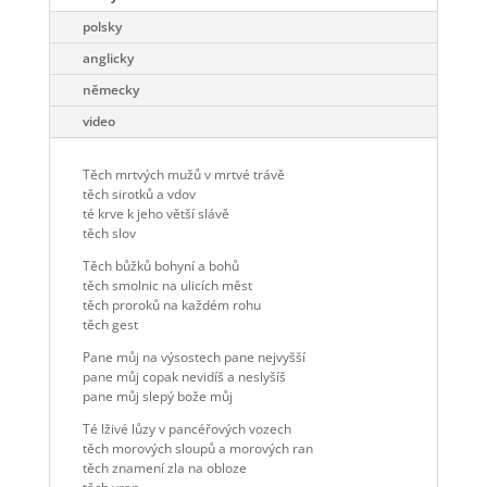
polsky
anglicky
německy
video
Těch mrtvých mužů v mrtvé trávě
těch sirotků a vdov
té krve k jeho větší slávě
těch slov
Těch bůžků bohyní a bohů
těch smolnic na ulicích měst
těch proroků na každém rohu
těch gest
Pane můj na výsostech pane nejvyšší
pane můj copak nevidíš a neslyšíš
pane můj slepý bože můj
Té lživé lůzy v pancéřových vozech
těch morových sloupů a morových ran
těch znamení zla na obloze