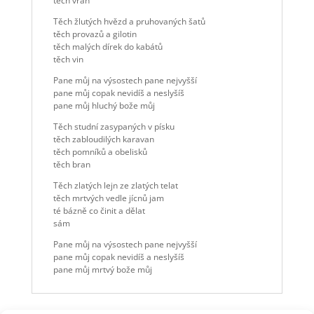
těch vran
Těch žlutých hvězd a pruhovaných šatů
těch provazů a gilotin
těch malých dírek do kabátů
těch vin
Pane můj na výsostech pane nejvyšší
pane můj copak nevidíš a neslyšíš
pane můj hluchý bože můj
Těch studní zasypaných v písku
těch zabloudilých karavan
těch pomníků a obelisků
těch bran
Těch zlatých lejn ze zlatých telat
těch mrtvých vedle jícnů jam
té bázně co činit a dělat
sám
Pane můj na výsostech pane nejvyšší
pane můj copak nevidíš a neslyšíš
pane můj mrtvý bože můj