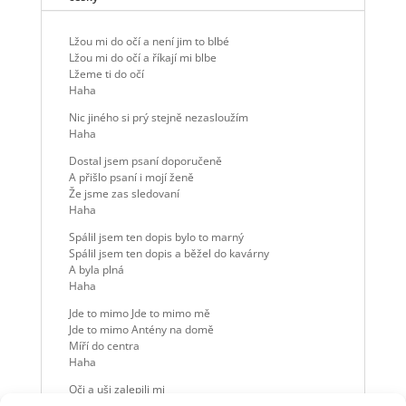
Lžou mi do očí a není jim to blbé
Lžou mi do očí a říkají mi blbe
Lžeme ti do očí
Haha
Nic jiného si prý stejně nezasloužím
Haha
Dostal jsem psaní doporučeně
A přišlo psaní i mojí ženě
Že jsme zas sledovaní
Haha
Spálil jsem ten dopis bylo to marný
Spálil jsem ten dopis a běžel do kavárny
A byla plná
Haha
Jde to mimo Jde to mimo mě
Jde to mimo Antény na domě
Míří do centra
Haha
Oči a uši zalepili mi
A taky duši pravdami svými