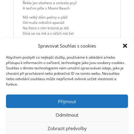
Řekla jen sbohem a zmizela pryč
A teď mi píše z Miami Beach
Má velký dům palmy a pláž
Od muže měsíční apanáž
Na fotce s ním krásná je dál
Dívá se na mě a v očích má žal
Zachraň mě lásko nestůj a pojď
Spravovat Souhlas s cookies
Najmi si v Benátkách dřevěnou loď
S pirátskou vlajkou přes moře pluj
Abychom poskytli co nejlepší služby, používáme k ukládání a/nebo
Nenech mě zahynout miláčku můj
přístupu k informacím o zařízení, technologie jako jsou soubory cookies.
V hrabyňských lesích rozkvetl hloh
Souhlas s těmito technologiemi nám umožní zpracovávat údaje, jako je
A já bych plul jen kdybych moh
chování při procházení nebo jedinečná ID na tomto webu. Nesouhlas
Jen kdybych mohl jen kdybych směl
nebo odvolání souhlasu může nepříznivě ovlivnit určité vlastnosti a
Přes moře hluboké k tobě bych šel
funkce.
Příjmout
Odmítnout
© Jaromír Nohavica 2006 - 2025 | Webmaster: Tomáš
Zobrazit předvolby
Linhart | Webhosting: ha-vel |
Webarchivováno