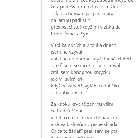
že z podešví mu trčí koňské žíně
Tak nás tu máte jak jste si přál
na lampu padl stín
přes psací stůl když mi vizitku dal
firma Ďábel a Syn
V tolika nocích a v tolika dnech
jsem ho vzýval
volal ho na pomoc když docházel dech
a teď jsem se mu z očí v oči díval
cítil jsem konopnou smyčku
jak mi svírá krk
když ze záňadří vytáhl ceduličku
a dlouhý husí brk
Za kapku krve tě zahrnu vším
co budeš žádat
vidět to co jiní nevidí tě naučím
a slova k slovům v písně skládat
Co za to žádáš? ptal jsem se ptal
jsem jen nuzný tvor