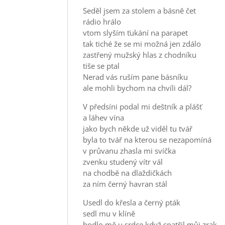
Seděl jsem za stolem a básně čet
rádio hrálo
vtom slyším ťukání na parapet
tak tiché že se mi možná jen zdálo
zastřený mužský hlas z chodníku
tiše se ptal
Nerad vás ruším pane básníku
ale mohli bychom na chvíli dál?
V předsíni podal mi deštník a plášť
a láhev vína
jako bych někde už viděl tu tvář
byla to tvář na kterou se nezapomíná
v průvanu zhasla mi svíčka
zvenku studený vítr vál
na chodbě na dlaždičkách
za ním černý havran stál
Usedl do křesla a černý pták
sedl mu v klíně
bodlo mě u srdce když spatřil můj zrak