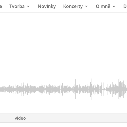
e
Tvorba
Novinky
Koncerty
O mně
D
video