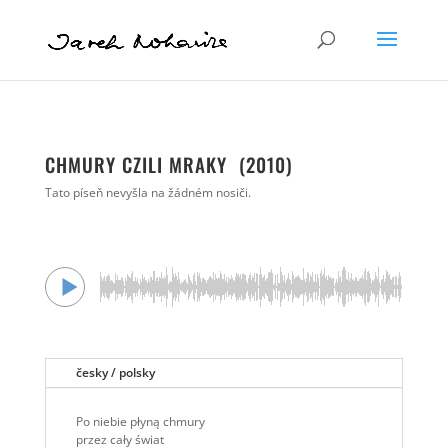
CHMURY CZILI MRAKY (2010)
Tato píseň nevyšla na žádném nosiči.
česky / polsky
Po niebie płyną chmury
przez cały świat