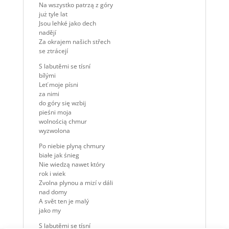
Na wszystko patrzą z góry
już tyle lat
Jsou lehké jako dech
nadějí
Za okrajem našich střech
se ztrácejí
S labutěmi se tísní
bílými
Leť moje písni
za nimi
do góry się wzbij
pieśni moja
wolnością chmur
wyzwolona
Po niebie plyną chmury
białe jak śnieg
Nie wiedzą nawet który
rok i wiek
Zvolna plynou a mizí v dáli
nad domy
A svět ten je malý
jako my
S labutěmi se tísní