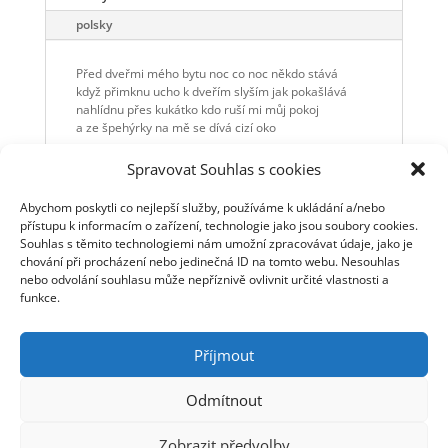
polsky
Před dveřmi mého bytu noc co noc někdo stává
když přimknu ucho k dveřím slyším jak pokašlává
nahlídnu přes kukátko kdo ruší mi můj pokoj
a ze špehýrky na mě se dívá cizí oko
Veliké cizí oko já nevím komu patří
Spravovat Souhlas s cookies
zamrká na mě ze tmy jako že jsme dva bratři
otevřu prudce dveře – Kdo jste a co mi chcete?
Abychom poskytli co nejlepší služby, používáme k ukládání a/nebo
a na chodbě je prázdno jen elektroměr klepe
přístupu k informacím o zařízení, technologie jako jsou soubory cookies.
Noc co noc se to vrací to popokašlávání
Souhlas s těmito technologiemi nám umožní zpracovávat údaje, jako je
a velké cizí oko a veliká tma za ním
chování při procházení nebo jedinečná ID na tomto webu. Nesouhlas
a to se špatně skládá a to se špatně žije
nebo odvolání souhlasu může nepříznivě ovlivnit určité vlastnosti a
být malou nahou rybkou plovoucí akváriem
funkce.
Příjmout
Odmítnout
© Jaromír Nohavica 2006 - 2025 | Webmaster: Tomáš
Zobrazit předvolby