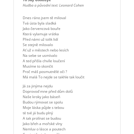
Hudba a původní text: Leonard Cohen
Dnes ráno jsem tě miloval
Tvá ústa byla sladká
Jako červencová bouře
Která vylamuje vrátka
Před námi už tolik lidí
Se stejně milovalo
Ať už v městech nebo lesích
Na sebe se usmívalo
A ted přišla chvíle loučení
Musíme to skončit
Proč máš posmutnělé oči ?
Má malá To nejde se takhle tak loučit
Já za jinýma nejdu
Doprovoď mne před dům dolů
Naše kroky jako báseň
Budou rýmovat se spolu
Moje láska půjde s tebou
té tvé já budu plný
A tak prolínat se budou
Jako břeh a mořské vlny
Nemluv o lásce a poutech