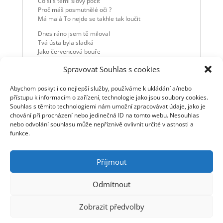
Co si s těmi slovy počít
Proč máš posmutnělé oči ?
Má malá To nejde se takhle tak loučit
Dnes ráno jsem tě miloval
Tvá ústa byla sladká
Jako červencová bouře
Která vylamuje vrátka
Spravovat Souhlas s cookies
Před námi už tolik lidí
Se stejně milovalo
Ať už v městech nebo lesích
Abychom poskytli co nejlepší služby, používáme k ukládání a/nebo
Na sebe se usmívalo
přístupu k informacím o zařízení, technologie jako jsou soubory cookies.
Nemluv o lásce a poutech
Souhlas s těmito technologiemi nám umožní zpracovávat údaje, jako je
Co si s těmi slovy počít
chování při procházení nebo jedinečná ID na tomto webu. Nesouhlas
Proč máš posmutnělé oči ?
nebo odvolání souhlasu může nepříznivě ovlivnit určité vlastnosti a
Má malá To nejde se takhle tak loučit
funkce.
Příjmout
Odmítnout
© Jaromír Nohavica 2006 - 2025 | Webmaster: Tomáš
Zobrazit předvolby
Linhart | Webhosting: ha-vel |
Webarchivováno
Národní knihovnou ČR