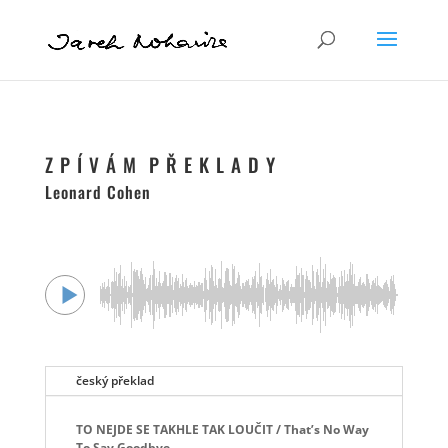
Z P Í V Á M P Ř E K L A D Y
Leonard Cohen
český překlad
TO NEJDE SE TAKHLE TAK LOUČIT / That’s No Way
To Say Goodbye