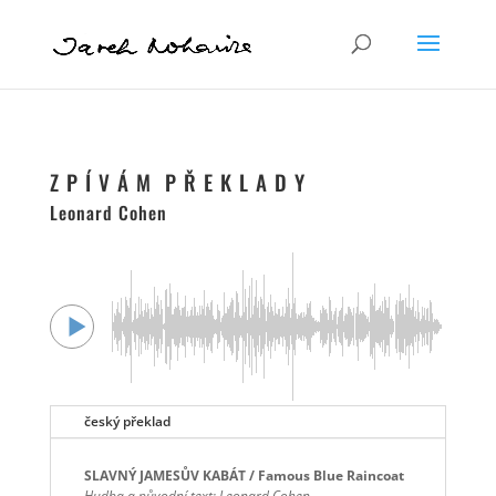
Z P Í V Á M P Ř E K L A D Y
Leonard Cohen
český překlad
SLAVNÝ JAMESŮV KABÁT / Famous Blue Raincoat
Hudba a původní text: Leonard Cohen