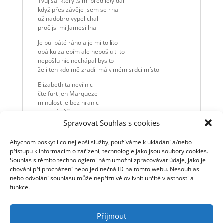
Tvůj šál který ‚s mi před léty dal
když přes závěje jsem se hnal
už nadobro vypelichal
proč jsi mi Jamesi lhal
Je půl páté ráno a je mi to líto
obálku zalepím ale nepošlu ti to
nepošlu nic nechápal bys to
že i ten kdo mě zradil má v mém srdci místo
Elizabeth ta neví nic
čte furt jen Marqueze
minulost je bez hranic
a nemá vítěze
Spravovat Souhlas s cookies
Čím víc vím tím se mi hůře spí
a noci jsou nekonečný
Abychom poskytli co nejlepší služby, používáme k ukládání a/nebo
prý je to ale normální
přístupu k informacím o zařízení, technologie jako jsou soubory cookies.
Čím víc vím tím jsem víc unaven
Souhlas s těmito technologiemi nám umožní zpracovávat údaje, jako je
čekám až vysvitne den
chování při procházení nebo jedinečná ID na tomto webu. Nesouhlas
v němž budu ti moct říci jen
nebo odvolání souhlasu může nepříznivě ovlivnit určité vlastnosti a
s úctou tvůj Leonard Cohen
funkce.
Příjmout