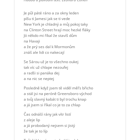
Je půl páté ráno a za okny leden
píšu ti Jamesi jak se ti vede
New York je chladný a můj pokoj taky
na Clinton Street hrají moc hezké fláky
Jó někdo mi říkal že stavíš dům
na Havaji
a že prý ses dal k Mormonům
znáš ale lidi co nakecají
Se Sárou už je to všechno oukej
tak víc už chlape nezoufej
a radši si panáka dej
a na nic se neptej
Posledně když jsem tě viděl měl’s břicho
a stál jsi na peróně Greensboro východ
a tvůj slavný kabát ti byl trochu knap
a já jsem si říkal co je to za chlap
Čas odnáší rány jak vítr listí
z aleje lip
a já probodaný nejsem si jistý
že tak je to líp