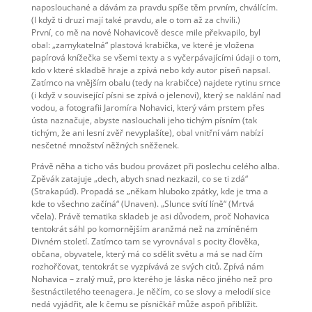
naposlouchané a dávám za pravdu spíše těm prvním, chválícím.
(I když ti druzí mají také pravdu, ale o tom až za chvíli.)
První, co mě na nové Nohavicově desce mile překvapilo, byl
obal: „zamykatelná“ plastová krabička, ve které je vložena
papírová knížečka se všemi texty a s vyčerpávajícími údaji o tom,
kdo v které skladbě hraje a zpívá nebo kdy autor píseň napsal.
Zatímco na vnějším obalu (tedy na krabičce) najdete rytinu srnce
(i když v související písni se zpívá o jelenovi), který se naklání nad
vodou, a fotografii Jaromíra Nohavici, který vám prstem přes
ústa naznačuje, abyste naslouchali jeho tichým písním (tak
tichým, že ani lesní zvěř nevyplašíte), obal vnitřní vám nabízí
nesčetné množství něžných sněženek.
Právě něha a ticho vás budou provázet při poslechu celého alba.
Zpěvák zatajuje „dech, abych snad nezkazil, co se ti zdá“
(Strakapúd). Propadá se „někam hluboko zpátky, kde je tma a
kde to všechno začíná“ (Unaven). „Slunce svítí líně“ (Mrtvá
včela). Právě tematika skladeb je asi důvodem, proč Nohavica
tentokrát sáhl po komornějším aranžmá než na zmíněném
Divném století. Zatímco tam se vyrovnával s pocity člověka,
občana, obyvatele, který má co sdělit světu a má se nad čím
rozhořčovat, tentokrát se vyzpívává ze svých citů. Zpívá nám
Nohavica – zralý muž, pro kterého je láska něco jiného než pro
šestnáctiletého teenagera. Je něčím, co se slovy a melodií sice
nedá vyjádřit, ale k čemu se písničkář může aspoň přiblížit.