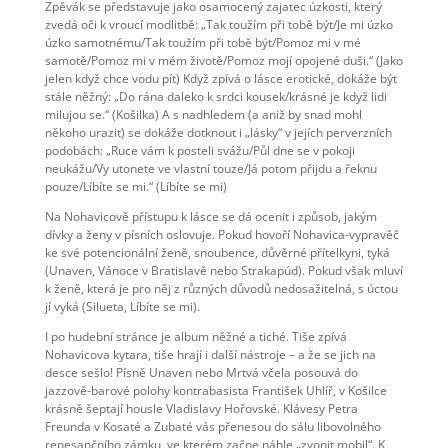
Zpěvák se představuje jako osamocený zajatec úzkosti, který
zvedá oči k vroucí modlitbě: „Tak toužím při tobě být/Je mi úzko
úzko samotnému/Tak toužím při tobě být/Pomoz mi v mé
samotě/Pomoz mi v mém životě/Pomoz mojí opojené duši.“ (Jako
jelen když chce vodu pít) Když zpívá o lásce erotické, dokáže být
stále něžný: „Do rána daleko k srdci kousek/krásné je když lidi
milujou se.“ (Košilka) A s nadhledem (a aniž by snad mohl
někoho urazit) se dokáže dotknout i „lásky“ v jejích perverzních
podobách: „Ruce vám k posteli svážu/Půl dne se v pokoji
neukážu/Vy utonete ve vlastní touze/Já potom přijdu a řeknu
pouze/Líbíte se mi.“ (Líbíte se mi)
Na Nohavicově přístupu k lásce se dá ocenit i způsob, jakým
dívky a ženy v písních oslovuje. Pokud hovoří Nohavica-vypravěč
ke své potencionální ženě, snoubence, důvěrné přítelkyni, tyká
(Unaven, Vánoce v Bratislavě nebo Strakapúd). Pokud však mluví
k ženě, která je pro něj z různých důvodů nedosažitelná, s úctou
jí vyká (Silueta, Líbíte se mi).
I po hudební stránce je album něžné a tiché. Tiše zpívá
Nohavicova kytara, tiše hrají i další nástroje – a že se jich na
desce sešlo! Písně Unaven nebo Mrtvá včela posouvá do
jazzově-barové polohy kontrabasista František Uhlíř, v Košilce
krásně šeptají housle Vladislavy Hořovské. Klávesy Petra
Freunda v Kosaté a Zubaté vás přenesou do sálu libovolného
renesančního zámku, ve kterém začne náhle „zvonit mobil“. K