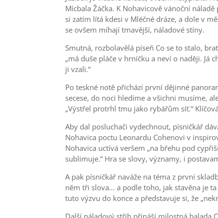
Mícbala Žáčka. K Nohavicově vánoční náladě p
si zatím lítá kdesi v Mléčné dráze, a dole v
se ovšem míhají tmavější, náladové stíny.
Smutná, rozbolavělá píseň Co se to stalo, bra
„má duše pláče v hrníčku a neví o naději. Já ch
ji vzali.“
Po teskné notě přichází první dějinné panoram
secese, do noci hledíme a všichni musíme, al
„Výstřel protrhl tmu jako rybářům síť.“ Klíčová
Aby dal posluchači vydechnout, písničkář dáv
Nohavica poctu Leonardu Cohenovi v inspirov
Nohavica uctívá veršem „na břehu pod cypřiš
sublimuje.“ Hra se slovy, významy, i postavam
A pak písničkář naváže na téma z první skladby
něm tři slova… a podle toho, jak stavěna je 
tuto výzvu do konce a představuje si, že „nek
Další náladový střih přináší milostná balada O