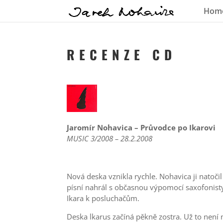
Hom
R E C E N Z E C D
Jaromír Nohavica – Průvodce po Ikarovi
MUSIC 3/2008 – 28.2.2008
Nová deska vznikla rychle. Nohavica ji natoči
písní nahrál s občasnou výpomocí saxofonisty
Ikara k posluchačům.
Deska lkarus začíná pěkně zostra. Už to není