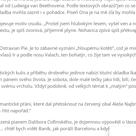
bral od Ludwiga van Beethovena. Podle textových obrazů“jen co se 
ladba mohla zaznít i v pohádce. Píseň Ona je na mě zlá by mohla 
jevuje motiv osudu. „Prošel jsem hlubokým lesem, vyšel ven a n
tu, je spíš zvonivá, příjemně plyne. Nohavica zpívá spíš překva
 Ostravian Pie. Je to zábavné vyznání „hloupému kotěti“, což je 
vlasů Ir a podle nosu Valach, ten bohatýr, co žije tam ve vysokých
kých kulis a příběhu drobného jedince nabízí titulní skladba lkar
ánem svého života. Je sobota, dole malé tečky jako lidi, bílí, černí, 
ke svému vrcholu. Vždyť podobně, od velkých témat k „malým“ pos
mantické přání, které dal přetisknout na červený obal Aleše Najbrt
řítit napořád.“
zená pianem Dalibora Cidlinského, je dojemnou výpovědí o lásce,
„… chtěl bych vidět Baník, jak poráží Barcelonu a kdyby se někdo z