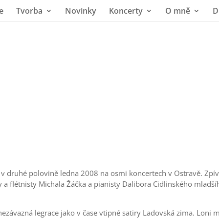
e
Tvorba
Novinky
Koncerty
O mně
D
l v druhé polovině ledna 2008 na osmi koncertech v Ostravě. Zpív
 a fIétnisty Michala Žáčka a pianisty Dalibora Cidlinského mladší
 nezávazná legrace jako v čase vtipné satiry Ladovská zima. Loni