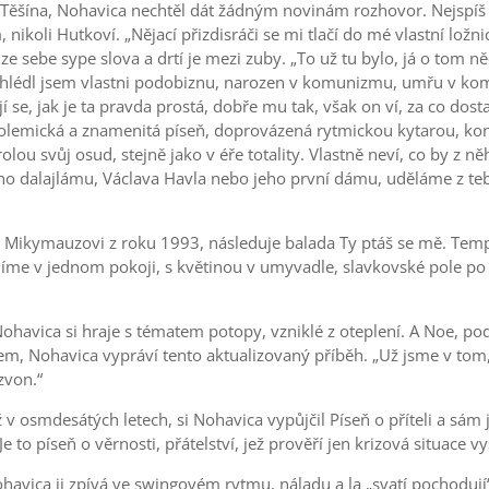
z Těšína, Nohavica nechtěl dát žádným novinám rozhovor. Nejspíš 
koli Hutkoví. „Nějací přizdisráči se mi tlačí do mé vlastní ložnic
ze sebe sype slova a drtí je mezi zuby. „To už tu bylo, já o tom ně
ahlédl jsem vlastni podobiznu, narozen v komunizmu, umřu v kom
ují se, jak je ta pravda prostá, dobře mu tak, však on ví, za co do
olemická a znamenitá píseň, doprovázená rytmickou kytarou, ko
lou svůj osud, stejně jako v éře totality. Vlastně neví, co by z n
kého dalajlámu, Václava Havla nebo jeho první dámu, uděláme z te
a k Mikymauzovi z roku 1993, následuje balada Ty ptáš se mě. Tem
íme v jednom pokoji, s květinou v umyvadle, slavkovské pole po
 Nohavica si hraje s tématem potopy, vzniklé z oteplení. A Noe, p
sem, Nohavica vypráví tento aktualizovaný příběh. „Už jsme v t
zvon.“
 osmdesátých letech, si Nohavica vypůjčil Píseň o příteli a sám 
to píseň o věrnosti, přátelství, jež prověří jen krizová situace v
ohavica ji zpívá ve swingovém rytmu, náladu a la „svatí pochodují