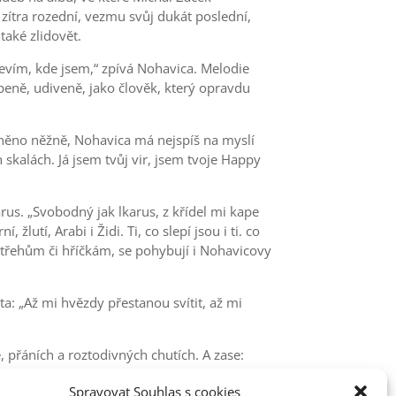
zítra rozední, vezmu svůj dukát poslední,
také zlidovět.
evím, kde jsem,“ zpívá Nohavica. Melodie
peně, udiveně, jako člověk, který opravdu
míněno něžně, Nohavica má nejspíš na myslí
 skalách. Já jsem tvůj vir, jsem tvoje Happy
us. „Svobodný jak lkarus, z křídel mi kape
žlutí, Arabi i Židi. Ti, co slepí jsou i ti. co
třehům či hříčkám, se pohybují i Nohavicovy
a: „Až mi hvězdy přestanou svítit, až mi
 přáních a roztodivných chutích. A zase:
 vás na anděla ptal, tak mám jizvu na rtu,
Spravovat Souhlas s cookies