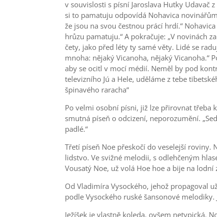
v souvislosti s písní Jaroslava Hutky Udavač 
si to pamatuju odpovídá Nohavica novinářům, ni
že jsou na svou čestnou prácí hrdí.“ Nohavica 
hrůzu pamatuju.“ A pokračuje: „V novinách z
čety, jako před léty ty samé věty. Lidé se rad
mnoha: nějaký Vicanoha, nějaký Vicanoha.“ P
aby se ocitl v mocí médií. Neměl by pod kontro
televizního Jú a Hele, uděláme z tebe tibets
špinavého raracha“
Po velmi osobní písni, již lze přirovnat třeb
smutná píseň o odcizení, neporozumění. „Sed
padlé.“
Třetí píseň Noe přeskočí do veselejší roviny.
lidstvo. Ve svižné melodii, s odlehčeným hla
Vousatý Noe, už volá Hoe hoe a bije na lodní 
Od Vladimíra Vysockého, jehož propagoval už v
podle Vysockého ruské šansonové melodiky. Je 
Ježíšek je vlastně koleda, ovšem netypická. N