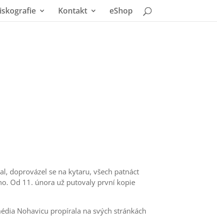
iskografie
Kontakt
eShop
al, doprovázel se na kytaru, všech patnáct
ho. Od 11. února už putovaly první kopie
 média Nohavicu propírala na svých stránkách