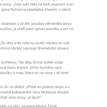
 svíce. „Celý svět čeká na boží znamení a on
“ zpívá Nohavica veselejším hlasem, v němž
 zklamání a ztrátě, používá zdrobnělá slova:
luníčku, já chtěl jsem zpívat písničku a oni mi
 „Do dne a do roka za zvuků rokoka se rodí
slovní obraty navozují dramatické situace:
 Suchému,“ Na albu Divné století vzdal
l Karlu Krylovi. Jiřího Suchého nyní
ničku o rose, která mi na nose v té zimě
í On se oběsil‘ „Přišel mi poštou dopis a v
“ Ve smutně pobaveném tónu Nobavica dovádí
kář utne slovy: „A dost!“
ladeb na albu, ve které Míchal Žáček