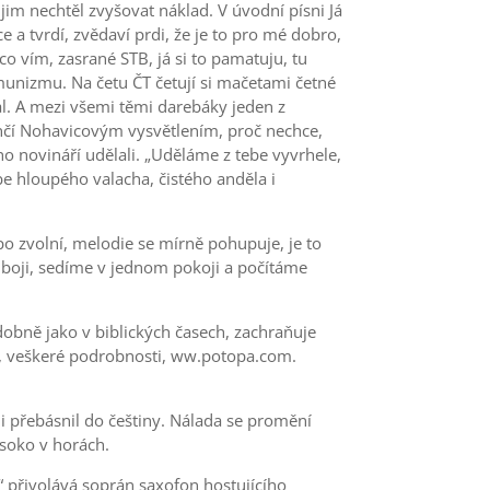
jim nechtěl zvyšovat náklad. V úvodní písni Já
e a tvrdí, zvědaví prdi, že je to pro mé dobro,
co vím, zasrané STB, já si to pamatuju, tu
unizmu. Na četu ČT četují si mačetami četné
stal. A mezi všemi těmi darebáky jeden z
nčí Nohavicovým vysvětlením, proč nechce,
ěho novináří udělali. „Uděláme z tebe vyvrhele,
be hloupého valacha, čistého anděla i
po zvolní, melodie se mírně pohupuje, je to
 boji, sedíme v jednom pokoji a počítáme
odobně jako v biblických časech, zachraňuje
om, veškeré podrobnosti, ww.potopa.com.
ji přebásnil do češtiny. Nálada se promění
ysoko v horách.
“ přivolává soprán saxofon hostujícího