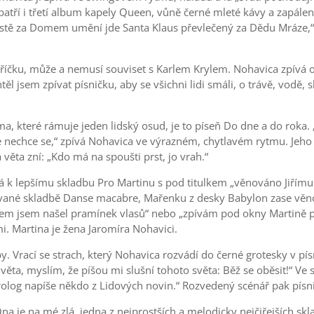
atří i třetí album kapely Queen, vůně černé mleté kávy a zapálená
 městě za Domem umění jde Santa Klaus převlečený za Dědu Mráze,
tříčku, může a nemusí souviset s Karlem Krylem. Nohavica zpívá o
těl jsem zpívat písničku, aby se všichni lidi smáli, o trávě, vodě, s
a, které rámuje jeden lidský osud, je to píseň Do dne a do roka.
e nechce se,“ zpívá Nohavica ve výrazném, chytlavém rytmu. Jeho 
 věta zní: „Kdo má na spoušti prst, jo vrah.“
á k lepšímu skladbu Pro Martinu s pod titulkem „věnováno Jiřímu
ané skladbě Danse macabre, Mařenku z desky Babylon zase věnova
em jsem našel pramínek vlasů“ nebo „zpívám pod okny Martině pís
i. Martina je žena Jaromíra Nohavici.
. Vrací se strach, který Nohavica rozvádí do černé grotesky v písn
ta věta, myslím, že píšou mi slušní tohoto světa: Běž se oběsit!
rolog napíše někdo z Lidových novin.“ Rozvedený scénář pak písnič
na je na mé zlá, jedna z nejprostších a melodicky nejčiřejších sk