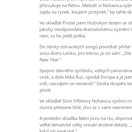
přizvukuje na flétnu. Melodii si Nohavica vy
zajdu na rynek, koupím prstýnek,“ by tahle sk
Ve skladbě Prošel jsem hlubokým lesem se ob
jakoby neodpovídala dramatickému vyznění tex
neví, co ho ještě potká.
Do sbírky ostravských songů písničkář přidal
svou dceru Lenku, pro kterou je on sám: „Dle 
New Year.“
Spojení dávného symbolu, velkých panoramatic
vosk, a dole bliká Rus, opodál Evropa a já jsem p
vidí, navzájem se nenávidí.“ Deska dospěla 
písně.
Ve skladbě Sloní hřbitovy Nohavica vysloví ro
slunce přestane hřát, chci se s vámi vesmírem 
A poslední skladba Mám jizvu na rtu, doprová
velké tématické celky vroubí drobné detaily. 
když při mně stál.“