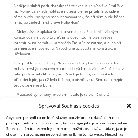
Naděje v hlubší posluchačský zážitek vzbuzuje písnička Emil P.,v
níž Nohavica skládá hold svému zesnulému příteli. Je to citlivé
téma a kdo jiný by ho mohl zpracovat tak, že při něm bude běhat
mráz po zádech, než právě Nohavica?
¨ Sloky ztěžklé uplakaným patosem se snaží odlehčit věcným
konstatováním „bylo to zlé“, při slovech „tuhle píseň sepsal
Jaromír N. na památku kamaráda Emila“ sice zatrne, ale jen při
premiérovém poslechu. Napodruhé už vyvstane konstrukt a
účelovost.
Je to problém celé desky. Nejde o soudržný tvar, spíš o sbírku
nohavicovských textových a melodických motivů, které už jsme v
jeho podání několikrát slyšeli. Zčásti je to tím, že v určitých
případech jde, jak už bylo řečeno, o písničky staršího data, nejde
tedy o sevřené album.
¨ V zásadě by to nebyl problém – stále je to písničkářský
nadstandard. Ale od autora výše zmíněných komplexních celků,
Spravovat Souhlas s cookies
kde každá maličkost má svou roli, by prostě člověk čekal víc.
Zastavme se ještě na chvíli u Písně pro V.V. Je známo, že
Abychom poskytli co nejlepší služby, používáme k ukládání a/nebo
Vladimir Vysockij byl Nohavicovým velkým idolem, ale rusky
přístupu k informacím o zařízení, technologie jako jsou soubory cookies.
zpívaný refrén „menja zovut Jarek, a kak těbja drug moj“ prostě
Souhlas s těmito technologiemi nám umožní zpracovávat údaje, jako je
nemá sílu Petěrburgu z Divného století, která „ruskou“ náladu
chování při procházení nebo jedinečná ID na tomto webu. Nesouhlas
vykresluje lépe a lehčeji, bez použití těžkopádných doslovností.