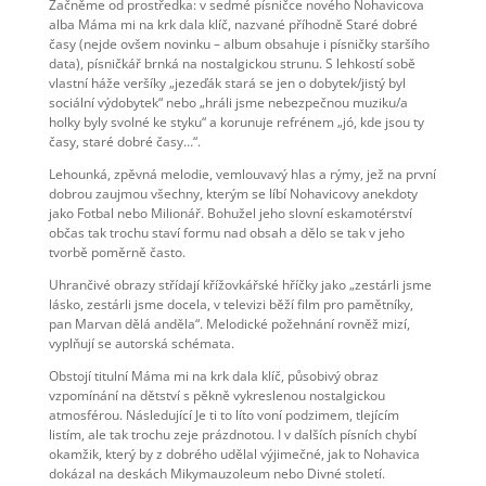
Začněme od prostředka: v sedmé písničce nového Nohavicova
alba Máma mi na krk dala klíč, nazvané příhodně Staré dobré
časy (nejde ovšem novinku – album obsahuje i písničky staršího
data), písničkář brnká na nostalgickou strunu. S lehkostí sobě
vlastní háže veršíky „jezeďák stará se jen o dobytek/jistý byl
sociální výdobytek“ nebo „hráli jsme nebezpečnou muziku/a
holky byly svolné ke styku“ a korunuje refrénem „jó, kde jsou ty
časy, staré dobré časy…“.
Lehounká, zpěvná melodie, vemlouvavý hlas a rýmy, jež na první
dobrou zaujmou všechny, kterým se líbí Nohavicovy anekdoty
jako Fotbal nebo Milionář. Bohužel jeho slovní eskamotérství
občas tak trochu staví formu nad obsah a dělo se tak v jeho
tvorbě poměrně často.
Uhrančivé obrazy střídají křížovkářské hříčky jako „zestárli jsme
lásko, zestárli jsme docela, v televizi běží film pro pamětníky,
pan Marvan dělá anděla“. Melodické požehnání rovněž mizí,
vyplňují se autorská schémata.
Obstojí titulní Máma mi na krk dala klíč, působivý obraz
vzpomínání na dětství s pěkně vykreslenou nostalgickou
atmosférou. Následující Je ti to líto voní podzimem, tlejícím
listím, ale tak trochu zeje prázdnotou. I v dalších písních chybí
okamžik, který by z dobrého udělal výjimečné, jak to Nohavica
dokázal na deskách Mikymauzoleum nebo Divné století.