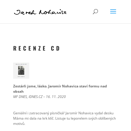
R E C E N Z E C D
Zestárli jsme, lásko. Jaromír Nohavica staví formu nad
obsah
MF DNES, IDNES.CZ – 16. 11. 2020
Geniální i zatracovaný písničkář Jaromír Nohavica vydal desku
Máma mi dala na krk klíč. Listuje tu leporelem svých oblíbených
motivů.