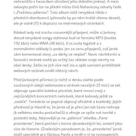
nehraničilo s hazardem ohrožení jeho dobrého jména). A mezi
takovýto počin lze na přední místo činů Nohavicovy odvahy řadit
i „Pražskou pálenou“. Toto album totiž nevydává nikdo z
předních distributorů (přestože by po něm hrábli všema deseti),
ale je volně (!!!) k dispozici na internetových stránkách.
Kdokoli tedy má trochu rozumnější připojení, může si Jarkovy
dosud nevydané songy stáhnout buď ve formátu MP3 (kvalita
192 kb/s) nebo WMA (48 kb/s). A to zcela legálně a s
minimálními náklady (v podst. jen za cenu připojení), což Jarek
sám komentoval slovy „za dárky se neplatí“. Navíc návštěvníci a
fanoušci stránek mohli po určitý čas vkládat svoje návrhy na
obal desky. Sešlo se jich více než sto a opět samotní prohlížitelé
webových stránek zvolili vítězný návrh.
Před Jarkovými příznivci (z nichž si desku stáhlo podle
současných údajů webmastera stránek necelých 25 tisíc) se tak
objevuje speciální kolekce písniček, které mnozí znají z
nejrůznějších koncertních nahrávek, které kolovaly ještě za
„totáče“. Tentokrát se poprvé objevují oficiálně a kvalitněji. Jejich
předností je hlavně to, že Jarek už je přeci jen tak často nehraje
(k velkému stesku posluchačů) a věnuje se spíše své tvorbě z
poslední doby. Nejnovější je na „pálence“ skladba „Pane
prezidente“, která pochází z konce devadesátých let, ostatní jdou
více do historie. (Znaleckým paradoxem je, že „prezidenta“ Jarek
složil speciálně pro Václava Havla a tvrdil o ní na vystoupeních,