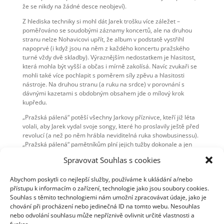
že se nikdy na žádné desce neobjeví).
Z hlediska techniky si mohl dát Jarek trošku více záležet –
poměřováno se soudobými záznamy koncertů, ale na druhou
stranu nelze Nohavicovi upřít, že album v podstatě vystřihl
napoprvé (i když jsou na něm z každého koncertu pražského
turné vždy dvě skladby). Výraznějším nedostatkem je hlasitost,
která mohla být vyšší a občas i mírně zakolísá. Navíc zvukaři se
mohli také více pochlapit s poměrem síly zpěvu a hlasitosti
nástroje. Na druhou stranu (a ruku na srdce) v porovnání s
dávnými kazetami s obdobným obsahem jde o mílový krok
kupředu.
„Pražská pálená“ potěší všechny Jarkovy příznivce, kteří již léta
volali, aby Jarek vydal svoje songy, které ho proslavily ještě před
revolucí (a než po něm hrábla neviditelná ruka showbusinessu).
„Pražská pálená“ pamětníkům plní jejich tužby dokonale a jen
škarohlíd by mohl volat po dalším bratříčkovi těchto raritních
Spravovat Souhlas s cookies
písniček.
Podrobnosti o turné, nahrávání, návrzích obalů desky, skladby k
Abychom poskytli co nejlepší služby, používáme k ukládání a/nebo
stáhnutí a další věci naleznete na
přístupu k informacím o zařízení, technologie jako jsou soubory cookies.
https://www.nohavica.cz/praha2006/
Souhlas s těmito technologiemi nám umožní zpracovávat údaje, jako je
chování při procházení nebo jedinečná ID na tomto webu. Nesouhlas
nebo odvolání souhlasu může nepříznivě ovlivnit určité vlastnosti a