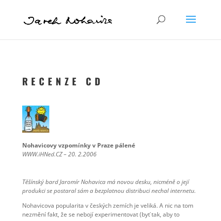
R E C E N Z E C D
Nohavicovy vzpomínky v Praze pálené
WWW.iHNed.CZ – 20. 2.2006
Těšínský bard Jaromír Nohavica má novou desku, nicméně o její
produkci se postaral sám a bezplatnou distribuci nechal internetu.
Nohavicova popularita v českých zemích je veliká. A nic na tom
nezmění fakt, že se nebojí experimentovat (byť tak, aby to