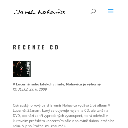
R E C E N Z E C D
V Lucerně nebo kdekoliv jinde, Nohavica je výborný
KOULE.CZ, 29. 6. 2009
Ostravský folkový bard Jaromír Nohavica vydává živé album V
Lucerně. Záznam, který se objevuje nejen na CD, ale také na
DVD, pochází ze tří vyprodaných vystoupení, která odehrál v
kultovním pražském koncertním sále v polovině dubna letošního
roku. A jeho Pražáci mu rozuměli.