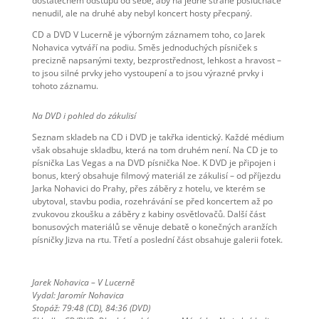
dostatečném odstupu od sebe, aby na jedné straně posluchače
nenudil, ale na druhé aby nebyl koncert hosty přecpaný.
CD a DVD V Lucerně je výborným záznamem toho, co Jarek
Nohavica vytváří na podiu. Směs jednoduchých písniček s
precizně napsanými texty, bezprostřednost, lehkost a hravost –
to jsou silné prvky jeho vystoupení a to jsou výrazné prvky i
tohoto záznamu.
Na DVD i pohled do zákulisí
Seznam skladeb na CD i DVD je takřka identický. Každé médium
však obsahuje skladbu, která na tom druhém není. Na CD je to
písnička Las Vegas a na DVD písnička Noe. K DVD je připojen i
bonus, který obsahuje filmový materiál ze zákulisí – od příjezdu
Jarka Nohavici do Prahy, přes záběry z hotelu, ve kterém se
ubytoval, stavbu podia, rozehrávání se před koncertem až po
zvukovou zkoušku a záběry z kabiny osvětlovačů. Další část
bonusových materiálů se věnuje debatě o konečných aranžích
písničky Jizva na rtu. Třetí a poslední část obsahuje galerii fotek.
Jarek Nohavica – V Lucerně
Vydal: Jaromír Nohavica
Stopáž: 79:48 (CD), 84:36 (DVD)