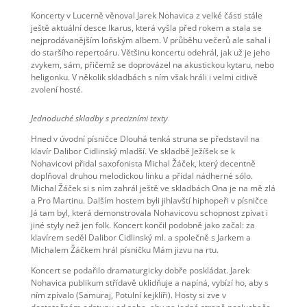
Koncerty v Lucerně věnoval Jarek Nohavica z velké části stále
ještě aktuální desce Ikarus, která vyšla před rokem a stala se
nejprodávanějším loňským albem. V průběhu večerů ale sahal i
do staršího repertoáru. Většinu koncertu odehrál, jak už je jeho
zvykem, sám, přičemž se doprovázel na akustickou kytaru, nebo
heligonku. V několik skladbách s ním však hráli i velmi citlivě
zvolení hosté.
Jednoduché skladby s precizními texty
Hned v úvodní písničce Dlouhá tenká struna se představil na
klavír Dalibor Cidlinský mladší. Ve skladbě Ježíšek se k
Nohavicovi přidal saxofonista Michal Žáček, který decentně
doplňoval druhou melodickou linku a přidal nádherné sólo.
Michal Žáček si s ním zahrál ještě ve skladbách Ona je na mě zlá
a Pro Martinu. Dalším hostem byli jihlavští hiphopeři v písničce
Já tam byl, která demonstrovala Nohavicovu schopnost zpívat i
jiné styly než jen folk. Koncert končil podobně jako začal: za
klavírem seděl Dalibor Cidlinský ml. a společně s Jarkem a
Michalem Žáčkem hrál písničku Mám jizvu na rtu.
Koncert se podařilo dramaturgicky dobře poskládat. Jarek
Nohavica publikum střídavě uklidňuje a napíná, vybízí ho, aby s
ním zpívalo (Samuraj, Potulní kejklíři). Hosty si zve v