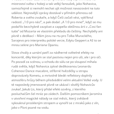
mistroství světa v hokeji a tak velký fanoušek, jako Nohavica,
samozřejmě si nemohl nechat ujít možnost navazování na tuto
událost. Nejnovější zprávy dostával v přímém přenosu od
Roberta a svého zvukaře, a když Češi začali vést, vykřiknul
radostí: „1:0 pro nás!”, a pak dodal: „A 1:0 pro mne!”, když se mu
podařilo bezchybně zazpívat a cappella obtížnou árii z „Cosi fan
tutte” od Mozarta ve vlastním překladu do češtiny. Nechyběly ani
písně s dedikací – Mám jizvu na rtu pro Tolka Murackého,
Sarajevo pro interpretku polské verze, Edytu Geppert a Až to se
mnou sekne pro Mariana Opaniu.
Slova chvály a uznání patří za nádherné světelné efekty na
koncertě, díky kterým se stal pastvou nejen pro uši, ale i pro oči.
Po pozadí za scénou, u vchodu do sálu se po sloupoví míhala
rudá světla, když Nohavica zpíval dedikovanou Leonardu
Cohenovi Dance macabre, stříbrné hvězdičky u stropu
doprovázely Kometu, a mrtvolně bledé reflektory doplnily
atmosféru hrůzy během předvádění velmi aktuální Velké vody. U
té naposledy jmenované písně se ukázal i skvělý Nohavicův
zvukař, Jakub Lis, který přidal efekt ozvěny, z kterého
posluchačům šel mráz po zádech. Dalším pomocníkem Jaromíra
v utvoření magické nálady se stal měsíc, který zvědavě
vykouknul proskleným stropem a vynořil se z mraků jako z vln,
jako v Písni psané na vodu.