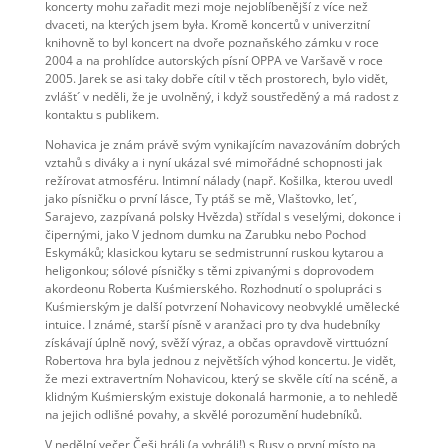
koncerty mohu zařadit mezi moje nejoblíbenější z více než
dvaceti, na kterých jsem była. Kromě koncertů v univerzitní
knihovně to byl koncert na dvoře poznaňského zámku v roce
2004 a na prohlídce autorských písní OPPA ve Varšavě v roce
2005. Jarek se asi taky dobře cítil v těch prostorech, bylo vidět,
zvlášt´ v neděli, že je uvolněný, i když soustředěný a má radost z
kontaktu s publikem.
Nohavica je znám právě svým vynikajícím navazováním dobrých
vztahů s diváky a i nyní ukázal své mimořádné schopnosti jak
režírovat atmosféru. Intimní nálady (např. Košilka, kterou uvedl
jako písničku o první lásce, Ty ptáš se mě, Vlaštovko, let´,
Sarajevo, zazpívaná polsky Hvězda) střídal s veselými, dokonce i
čipernými, jako V jednom dumku na Zarubku nebo Pochod
Eskymáků; klasickou kytaru se sedmistrunní ruskou kytarou a
heligonkou; sólové písničky s těmi zpivanými s doprovodem
akordeonu Roberta Kuśmierského. Rozhodnutí o spolupráci s
Kuśmierským je další potvrzení Nohavicovy neobvyklé umělecké
intuice. I známé, starší písně v aranžaci pro ty dva hudebníky
získávají úplně nový, svěží výraz, a občas opravdově virttuózní
Robertova hra byla jednou z největších výhod koncertu. Je vidět,
že mezi extravertním Nohavicou, který se skvěle cítí na scéně, a
klidným Kuśmierským existuje dokonalá harmonie, a to nehledě
na jejich odlišné povahy, a skvělé porozumění hudebníků.
V nedělní večer Češi hráli (a vyhráli!) s Rusy o první místo na