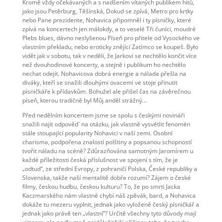
Kromě vždy očekávaných a s nadšením vítaných publikem hitů,
jako jsou Petěrburg, Těšínská, Dokud se zpívá, Metro pro krtky
nebo Pane prezidente, Nohavica připomněl i ty písničky, které
zpívá na koncertech jen málokdy, a to veselé Tři čuníci, moudré
Plebs blues, dávno neslyšenou Píseň pro přitele od Vysockého ve
vlastním překladu, nebo eroticky znějící Zatímco se koupeš. Było
vidět jak v sobotu, tak v neděli, že Jarkovi se nechtělo končit více
než dvouhodinové koncerty, a stejně i publikum ho nechtělo
nechat odejít. Nohavicova dobrá energie a nálada přešla na
diváky, kteří se snažili dlouhými ovacemi ve stoje přinutit
písničkáře k přídavkům. Bohužel ale přišel čas na závěrečnou
píseň, kterou tradičně byl Můj anděl strážný…
Před nedělním koncertem jsme se spolu s českými novináři
snažili najít odpověd´ na otázku, jak vlastně vysvětlit fenomén
stále stoupající popularity Nohavici v naší zemi. Osobní
charisma, podpořena znalostí polštiny a popsanou schopností
tvořit náladu na scéně? Zdůrazňována samotným Jaromírem u
každé příležitosti česká příslušnost ve spojení s tím, že je
„odtud“, ze střední Evropy, z pohraničí Polska, České republiky a
Slovenska, takže naší mentalitě dobře rozumí? Zájem o české
filmy, českou hudbu, českou kulturu? To, že po smrti Jacka
Kaczmarského nám vlastně chybí náš zpěvák, bard, a Nohavica
dokáže tu mezeru vyplnit, jednak jako vyloženě český písničkář a
jednak jako právě ten „vlastní“? Určitě všechny tyto důvody mají