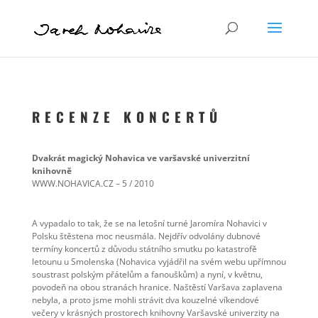
R E C E N Z E K O N C E R T Ů
Dvakrát magický Nohavica ve varšavské univerzitní
knihovně
WWW.NOHAVICA.CZ – 5 / 2010
A vypadalo to tak, že se na letošní turné Jaromíra Nohavici v
Polsku štěstena moc neusmála. Nejdřív odvolány dubnové
termíny koncertů z důvodu státního smutku po katastrofě
letounu u Smolenska (Nohavica vyjádřil na svém webu upřímnou
soustrast polským přátelům a fanouškům) a nyní, v květnu,
povodeň na obou stranách hranice. Naštěstí Varšava zaplavena
nebyla, a proto jsme mohli strávit dva kouzelné víkendové
večery v krásných prostorech knihovny Varšavské univerzity na