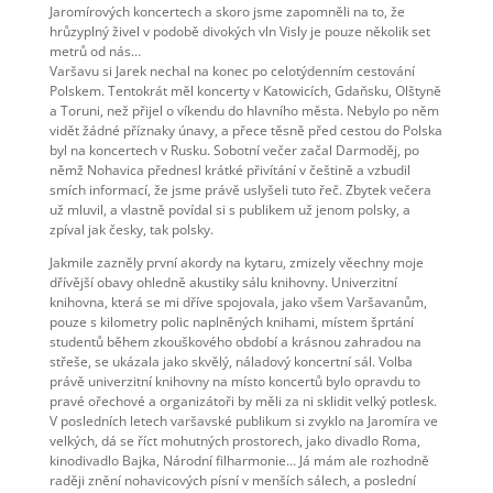
Jaromírových koncertech a skoro jsme zapomněli na to, že
hrůzyplný živel v podobě divokých vln Visly je pouze několik set
metrů od nás…
Varšavu si Jarek nechal na konec po celotýdenním cestování
Polskem. Tentokrát měl koncerty v Katowicích, Gdaňsku, Olštyně
a Toruni, než přijel o víkendu do hlavního města. Nebylo po něm
vidět žádné příznaky únavy, a přece těsně před cestou do Polska
byl na koncertech v Rusku. Sobotní večer začal Darmoděj, po
němž Nohavica přednesl krátké přivítání v češtině a vzbudil
smích informací, že jsme právě uslyšeli tuto řeč. Zbytek večera
už mluvil, a vlastně povídal si s publikem už jenom polsky, a
zpíval jak česky, tak polsky.
Jakmile zazněly první akordy na kytaru, zmizely věechny moje
dřívější obavy ohledně akustiky sálu knihovny. Univerzitní
knihovna, která se mi dříve spojovala, jako všem Varšavanům,
pouze s kilometry polic naplněných knihami, místem šprtání
studentů během zkouškového období a krásnou zahradou na
střeše, se ukázala jako skvělý, náladový koncertní sál. Volba
právě univerzitní knihovny na místo koncertů bylo opravdu to
pravé ořechové a organizátoři by měli za ni sklidit velký potlesk.
V posledních letech varšavské publikum si zvyklo na Jaromíra ve
velkých, dá se říct mohutných prostorech, jako divadlo Roma,
kinodivadlo Bajka, Národní filharmonie… Já mám ale rozhodně
raději znění nohavicových písní v menších sálech, a poslední