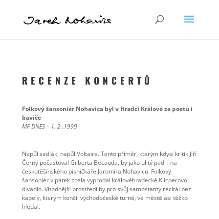
R E C E N Z E K O N C E R T Ů
Folkový šansoniér Nohavica byl v Hradci Králové za poetu i
baviče
MF DNES – 1. 2 .1999
Napůl sedlák, napůl Voltaire. Tento příměr, kterým kdysi kritik Jiří
Černý počastoval Gilberta Becauda, by jako ulitý padl i na
českotěšínského písničkáře Jaromíra Nohavicu. Folkový
šansoniér v pátek zcela vyprodal královéhradecké Klicperovo
divadlo. Vhodnější prostředí by pro svůj samostatný recitál bez
kapely, kterým končil východočeské turné, ve městě asi těžko
hledal.