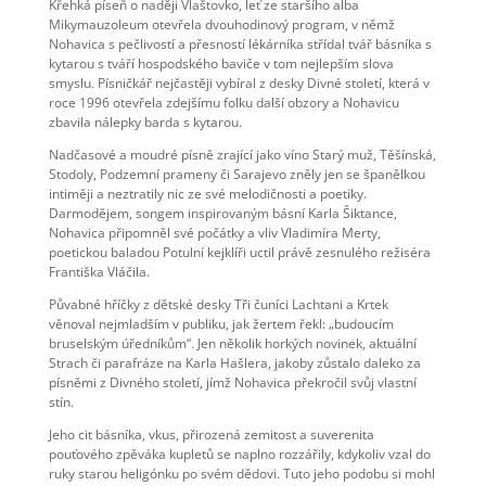
Křehká píseň o naději Vlaštovko, leť ze staršího alba
Mikymauzoleum otevřela dvouhodinový program, v němž
Nohavica s pečlivostí a přesností lékárníka střídal tvář básníka s
kytarou s tváří hospodského baviče v tom nejlepším slova
smyslu. Písničkář nejčastěji vybíral z desky Divné století, která v
roce 1996 otevřela zdejšímu folku další obzory a Nohavicu
zbavila nálepky barda s kytarou.
Nadčasové a moudré písně zrající jako víno Starý muž, Těšínská,
Stodoly, Podzemní prameny či Sarajevo zněly jen se španělkou
intiměji a neztratily nic ze své melodičnosti a poetiky.
Darmodějem, songem inspirovaným básní Karla Šiktance,
Nohavica připomněl své počátky a vliv Vladimíra Merty,
poetickou baladou Potulní kejklíři uctil právě zesnulého režiséra
Františka Vláčila.
Půvabné hříčky z dětské desky Tři čuníci Lachtani a Krtek
věnoval nejmladším v publiku, jak žertem řekl: „budoucím
bruselským úředníkům“. Jen několik horkých novinek, aktuální
Strach či parafráze na Karla Hašlera, jakoby zůstalo daleko za
písněmi z Divného století, jímž Nohavica překročil svůj vlastní
stín.
Jeho cit básníka, vkus, přirozená zemitost a suverenita
pouťového zpěváka kupletů se naplno rozzářily, kdykoliv vzal do
ruky starou heligónku po svém dědovi. Tuto jeho podobu si mohl