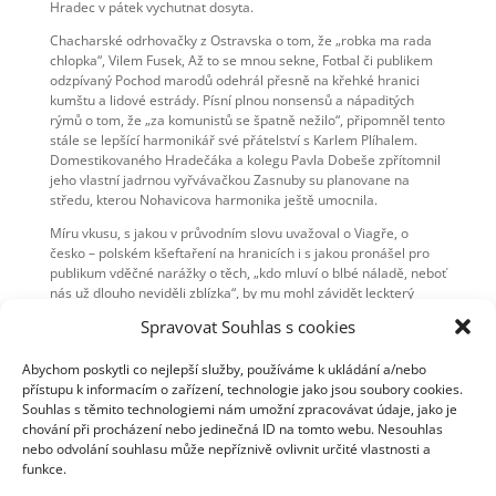
Hradec v pátek vychutnat dosyta.
Chacharské odrhovačky z Ostravska o tom, že „robka ma rada
chlopka“, Vilem Fusek, Až to se mnou sekne, Fotbal či publikem
odzpívaný Pochod marodů odehrál přesně na křehké hranici
kumštu a lidové estrády. Písní plnou nonsensů a nápaditých
rýmů o tom, že „za komunistů se špatně nežilo“, připomněl tento
stále se lepšící harmonikář své přátelství s Karlem Plíhalem.
Domestikovaného Hradečáka a kolegu Pavla Dobeše zpřítomnil
jeho vlastní jadrnou vyřvávačkou Zasnuby su planovane na
středu, kterou Nohavicova harmonika ještě umocnila.
Míru vkusu, s jakou v průvodním slovu uvažoval o Viagře, o
česko – polském kšeftaření na hranicích i s jakou pronášel pro
publikum vděčné narážky o těch, „kdo mluví o blbé náladě, neboť
nás už dlouho neviděli zblízka“, by mu mohl závidět leckterý
televizní bavič.
Spravovat Souhlas s cookies
Charismatický písničkář, jenž své mudrování a vemlouvání se
hradeckému publiku shazoval pohotovým sarkasmem a ironií,
Abychom poskytli co nejlepší služby, používáme k ukládání a/nebo
potvrdil vzácnou výjimku z pravidla, že mezi kvalitou a
přístupu k informacím o zařízení, technologie jako jsou soubory cookies.
komerčním úspěchem neexistuje rovnítko.
Souhlas s těmito technologiemi nám umožní zpracovávat údaje, jako je
chování při procházení nebo jedinečná ID na tomto webu. Nesouhlas
nebo odvolání souhlasu může nepříznivě ovlivnit určité vlastnosti a
funkce.
Petr Mareček
Zdroj: Mladá fronta DNES