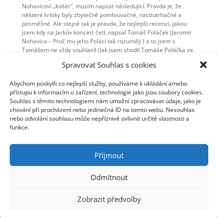
Nohavicovi „košér“, musím napsat následující. Pravda je, že
některé kritiky byly zbytečně pomlouvačné, nactiutrhačné a
posměšné. Ale stejně tak je pravda, že nejlepší recenzi, jakou
jsem kdy na Jarkův koncert četl, napsal Tomáš Poláček (Jaromír
Nohavica – Proč mu jeho Poláci tak rozumějí ) a to jsem s
Tomášem ne vždy souhlasil (Jak jsem shodil Tomáše Poláčka ze
čtvrtého patra).
Spravovat Souhlas s cookies
Možná, že pokud se budeme, v rámci možností, snažit o
objektivitu a občas „přežvýkneme“ nějaké ty vzájemné výpady,
Abychom poskytli co nejlepší služby, používáme k ukládání a/nebo
možná se nám opravdu jednou podaří ty mosty postavit. A
přístupu k informacím o zařízení, technologie jako jsou soubory cookies.
možná po nich budeme moci chodit v obou směrech.
Souhlas s těmito technologiemi nám umožní zpracovávat údaje, jako je
chování při procházení nebo jedinečná ID na tomto webu. Nesouhlas
nebo odvolání souhlasu může nepříznivě ovlivnit určité vlastnosti a
funkce.
Roman Potoczný
Zdroj:
POTOCZNY.BLOG.IDNES.CZ
Příjmout
Odmítnout
© Jaromír Nohavica 2006 - 2025 | Webmaster: Tomáš
Zobrazit předvolby
Linhart | Webhosting: ha-vel |
Webarchivováno
Národní knihovnou ČR