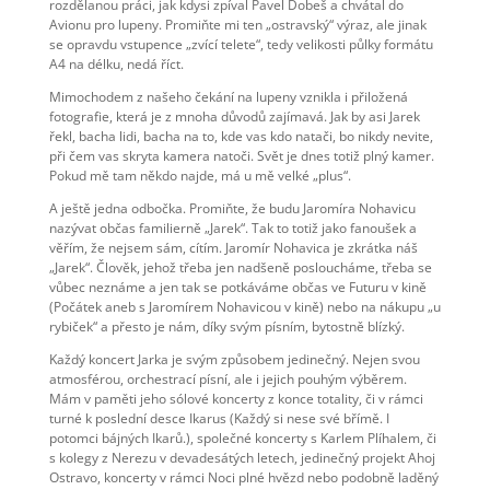
rozdělanou práci, jak kdysi zpíval Pavel Dobeš a chvátal do
Avionu pro lupeny. Promiňte mi ten „ostravský“ výraz, ale jinak
se opravdu vstupence „zvící telete“, tedy velikosti půlky formátu
A4 na délku, nedá říct.
Mimochodem z našeho čekání na lupeny vznikla i přiložená
fotografie, která je z mnoha důvodů zajímavá. Jak by asi Jarek
řekl, bacha lidi, bacha na to, kde vas kdo natači, bo nikdy nevite,
při čem vas skryta kamera natoči. Svět je dnes totiž plný kamer.
Pokud mě tam někdo najde, má u mě velké „plus“.
A ještě jedna odbočka. Promiňte, že budu Jaromíra Nohavicu
nazývat občas familierně „Jarek“. Tak to totiž jako fanoušek a
věřím, že nejsem sám, cítím. Jaromír Nohavica je zkrátka náš
„Jarek“. Člověk, jehož třeba jen nadšeně posloucháme, třeba se
vůbec neznáme a jen tak se potkáváme občas ve Futuru v kině
(Počátek aneb s Jaromírem Nohavicou v kině) nebo na nákupu „u
rybiček“ a přesto je nám, díky svým písním, bytostně blízký.
Každý koncert Jarka je svým způsobem jedinečný. Nejen svou
atmosférou, orchestrací písní, ale i jejich pouhým výběrem.
Mám v paměti jeho sólové koncerty z konce totality, či v rámci
turné k poslední desce Ikarus (Každý si nese své břímě. I
potomci bájných Ikarů.), společné koncerty s Karlem Plíhalem, či
s kolegy z Nerezu v devadesátých letech, jedinečný projekt Ahoj
Ostravo, koncerty v rámci Noci plné hvězd nebo podobně laděný