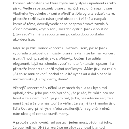
komorní atmosféru, ve které byste místy slyšeli upadnout i zrnko
písku. Vedle sebe zazněly písně z různých regionů, např. písně
Vladimíra Vysockého „Píseň o příteli“ a „Dialog u televize“, které,
přestože rozlišovalo nástrojové obsazení i vážné a naopak
komické téma, dovedly vedle sebe bezproblémově zaznít. A
vůbec nevadilo, když píseň „Hvězda“ vystřihl Jarek v polštině
(„Gwiazda“) a měl s sebou téměř po celou dobu polského
akordeonistu.
Když se přiblížil konec koncertu, uvažoval jsem, jak se Jarek
vypořádá u takového množství písní s faktem, že by měl koncert
trvat tři hodiny, stejně jako s přídavky. Ovšem i to udělal
elegantně, když na „choulostivost“ tohoto faktu sám upozornil a
přestože koncert zakončil svými profilovými „Mám jizvu na rtu“ a
„Až to se mnu sekne“, nechal se ještě vytleskat a dal a capella
mozartovské „Dámy, dámy, dámy“ …
Včerejší koncert mě v několika místech dojal a tak bych rád
oplatil Jarkovi jeho poslední vyznání, „že je rád, že může pro nás
tvořit a že s námi žije“. I já jsem rád, Jarku, neskutečně rád, že s
námi žiješ a že pro nás tvoříš a věřím, že stejně tak i mnoho tisíc
lidí z Ostravy, přilehlých i třeba vzdálenějších regionů, k nimž
nám ukazuješ cestu a stavíš mosty.
A protože bych rovněž rád postavil jeden most, vědom si toho,
že publikuji na iDNESu, který se ne vždy zachoval k Jarkovi