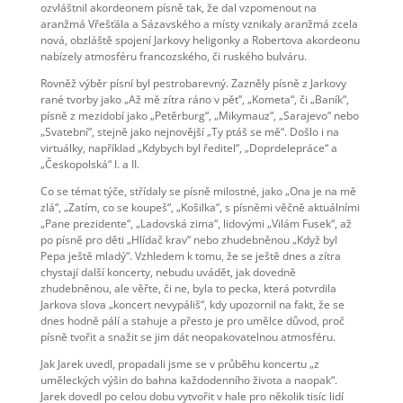
ozvláštnil akordeonem písně tak, že dal vzpomenout na
aranžmá Vřešťála a Sázavského a místy vznikaly aranžmá zcela
nová, obzláště spojení Jarkovy heligonky a Robertova akordeonu
nabízely atmosféru francozského, či ruského bulváru.
Rovněž výběr písní byl pestrobarevný. Zazněly písně z Jarkovy
rané tvorby jako „Až mě zítra ráno v pět“, „Kometa“, či „Baník“,
písně z mezidobí jako „Petěrburg“, „Mikymauz“, „Sarajevo“ nebo
„Svatební“, stejně jako nejnovější „Ty ptáš se mě“. Došlo i na
virtuálky, například „Kdybych byl ředitel“, „Doprdelepráce“ a
„Českopolská“ I. a II.
Co se témat týče, střídaly se písně milostné, jako „Ona je na mě
zlá“, „Zatím, co se koupeš“, „Košilka“, s písněmi věčně aktuálními
„Pane prezidente“, „Ladovská zima“, lidovými „Vilám Fusek“, až
po písně pro děti „Hlídač krav“ nebo zhudebněnou „Když byl
Pepa ještě mladý“. Vzhledem k tomu, že se ještě dnes a zítra
chystají další koncerty, nebudu uvádět, jak dovedně
zhudebněnou, ale věřte, či ne, byla to pecka, která potvrdila
Jarkova slova „koncert nevypáliš“, kdy upozornil na fakt, že se
dnes hodně pálí a stahuje a přesto je pro umělce důvod, proč
písně tvořit a snažit se jim dát neopakovatelnou atmosféru.
Jak Jarek uvedl, propadali jsme se v průběhu koncertu „z
uměleckých výšin do bahna každodenního života a naopak“.
Jarek dovedl po celou dobu vytvořit v hale pro několik tisíc lidí