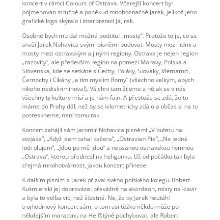
koncert v rámci Colours of Ostrava. Včerejší koncert byl
pojmenován stručně a poněkud mnohoznačně Jarek, jelikož jeho
grafické logo skýtalo i interpretaci Já, rek.
Osobně bych mu dal možná podtitul „mosty“. Protože to je, co se
snaží Jarek Nohavica svými písněmi budovat. Mosty mezi lidmi a
mosty mezi ostravským a jinými regiony. Ostrava je nejen region
„razovity“, ale především region na pomezí Moravy, Polska a
Slovenska, kde se setkáte s Čechy, Poláky, Slováky, Vietnamci,
Černochy i Cikány „a tím myslím Romy“ (všechno velkým, abych
nikoho nediskriminoval). Všichni tam žijeme a nějak se v nás
všechny ty kultury mísí a je nám fajn. A přestože se zdá, že to
máme do Prahy dál, než by se kilometricky zdálo a občas si na to
posteskneme, není tomu tak.
Koncert zahájil sám Jaromír Nohavica písněmi „V bufetu na
stojáka“, „Když jsem tahal kačera“, „Ostravian Pie“, „Na jedné
lodi plujem“, „Jdou po mě jdou“ a nepsanou ostravskou hymnou
„Ostrava“, kterou přednesl na heligonku. Už od počátku tak byla
zřejmá mnohotvárnost, jakou koncert přinese.
K dalším písním si Jarek přizval svého polského kolegu. Robert
Kuśmierski jej doprovázel převážně na akordeon, místy na klavír
a byla to volba víc, než šťastná. Ne, že by Jarek neutáhl
trojhodinový koncert sám, o tom asi těžko někdo může po
někdejším maratonu na Helfštýně pochybovat, ale Robert