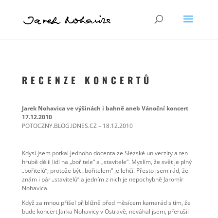
R E C E N Z E K O N C E R T Ů
Jarek Nohavica ve výšinách i bahně aneb Vánoční koncert
17.12.2010
POTOCZNY.BLOG.IDNES.CZ – 18.12.2010
Kdysi jsem potkal jednoho docenta ze Slezské univerzity a ten
hrubě dělil lidi na „bořitele“ a „stavitele“. Myslím, že svět je plný
„bořitelů“, protože být „bořitelem“ je lehčí. Přesto jsem rád, že
znám i pár „stavitelů“ a jedním z nich je nepochybně Jaromír
Nohavica.
Když za mnou přišel přibližně před měsícem kamarád s tím, že
bude koncert Jarka Nohavicy v Ostravě, neváhal jsem, přerušil