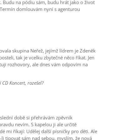
 Budu na pódiu sám, budu hrát jako o život
. „Termín domlouvám nyní s agenturou
ovala skupina Neřež, jejímž lídrem je Zdeněk
steli, tak je vcelku zbytečné něco říkat. Jen
oskytuji rozhovory, ale dnes vám odpovím na
í CD Koncert, rozešel?
oslední době si přehrávám zpěvník
ravdu nevím. S kapelou ji ale určitě
é mi říkají: Udělej další písničky pro děti. Ale
u-li tipovat sám nad sebou, myslím, že nová