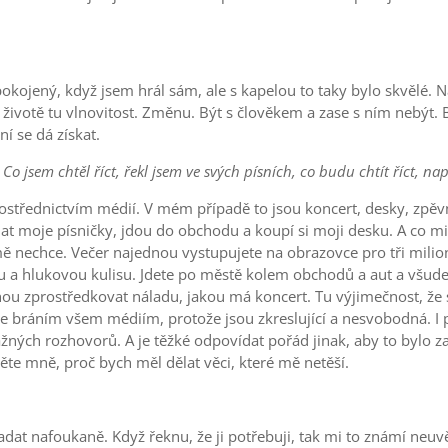
spokojený, když jsem hrál sám, ale s kapelou to taky bylo skvělé. N
ivotě tu vlnovitost. Změnu. Být s člověkem a zase s ním nebýt. Bý
ní se dá získat.
 Co jsem chtěl říct, řekl jsem ve svých písních, co budu chtít říct, na
střednictvím médií. V mém případě to jsou koncert, desky, zpěvní
hat moje písničky, jdou do obchodu a koupí si moji desku. A co mi 
chce. Večer najednou vystupujete na obrazovce pro tři miliony l
u a hlukovou kulisu. Jdete po městě kolem obchodů a aut a všude
mohou zprostředkovat náladu, jakou má koncert. Tu výjimečnost, že 
 bráním všem médiím, protože jsou zkreslující a nesvobodná. I pro
ážných rozhovorů. A je těžké odpovídat pořád jinak, aby to bylo 
ěte mně, proč bych měl dělat věci, které mě netěší.
adat nafoukaně. Když řeknu, že ji potřebuji, tak mi to známí neuvěř