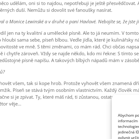
 něco udělám, oni si to najdou, nepotřebuji je ještě přesvědčovat
věrných duší. Nemůžu si dovolit své fanoušky nasírat.
val o Monice Lewinské a v druhé o paní Havlové. Nebojíte se, že jste j
ředil jen na ty kvalitní a umělecké písně. Ale to já neumím. V tom
hloubi sama sebe, píseň blbou. Vedle jídla, které je kulinářsky n
novitosté ve mně. S těmi změnami, co mám rád. Chci občas napsa
upě i chytře zároveň. Vždy se najde někdo, kdo mi řekne: S tímto s
 nedůstojné písně napíšu. A takových blbých nápadů mám v zásobě
čů?
hovět všem, tak si kope hrob. Protože vyhovět všem znamená dřív
mžik. Píseň se stává tvým osobním vlastnictvím. Každý člověk má 
ačne si je zpívat. Ty, které máš rád, ti zůstanou, ostatní vypadnou.
větor věje…
Abychom posk
informacím o
technologie
jedinečná I
ovlivnit urči