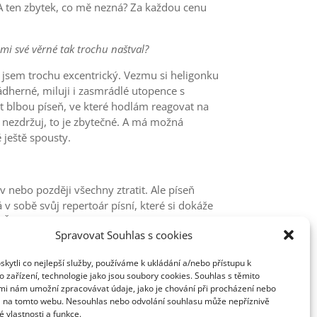
. A ten zbytek, co mě nezná? Za každou cenu
imi své věrné tak trochu naštval?
to jsem trochu excentrický. Vezmu si heligonku
ádherné, miluji i zasmrádlé utopence s
t blbou píseň, ve které hodlám reagovat na
e nezdržuj, to je zbytečné. A má možná
 ještě spousty.
 nebo později všechny ztratit. Ale píseň
v sobě svůj repertoár písní, které si dokáže
 Řekni mi, jaké písně umíš a já ti řeknu, kdo
Spravovat Souhlas s cookies
ytli co nejlepší služby, používáme k ukládání a/nebo přístupu k
 zařízení, technologie jako jsou soubory cookies. Souhlas s těmito
mi nám umožní zpracovávat údaje, jako je chování při procházení nebo
D na tomto webu. Nesouhlas nebo odvolání souhlasu může nepříznivě
té vlastnosti a funkce.