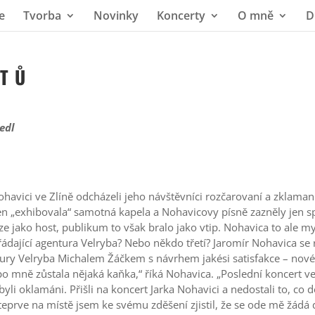
e
Tvorba
Novinky
Koncerty
O mně
D
 T Ů
edl
havici ve Zlíně odcházeli jeho návštěvníci rozčarovaní a zklama
jen „exhibovala“ samotná kapela a Nohavicovy písně zazněly jen 
ze jako host, publikum to však bralo jako vtip. Nohavica to ale m
dající agentura Velryba? Nebo někdo třetí? Jaromír Nohavica se ro
entury Velryba Michalem Žáčkem s návrhem jakési satisfakce – no
o mně zůstala nějaká kaňka,“ říká Nohavica. „Poslední koncert v
 byli oklamáni. Přišli na koncert Jarka Nohavici a nedostali to, co
 teprve na místě jsem ke svému zděšení zjistil, že se ode mě žádá