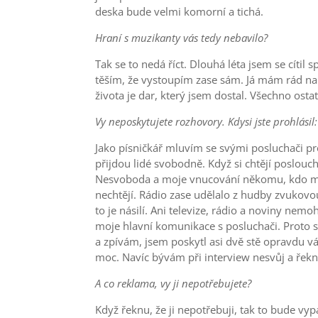
deska bude velmi komorní a tichá.
Hraní s muzikanty vás tedy nebavilo?
Tak se to nedá říct. Dlouhá léta jsem se cítil 
těším, že vystoupím zase sám. Já mám rád na ž
života je dar, který jsem dostal. Všechno ostat
Vy neposkytujete rozhovory. Kdysi jste prohlásil:
Jako písničkář mluvím se svými posluchači pro
přijdou lidé svobodně. Když si chtějí poslouc
Nesvoboda a moje vnucování někomu, kdo mě ne
nechtějí. Rádio zase udělalo z hudby zvukovo
to je násilí. Ani televize, rádio a noviny ne
moje hlavní komunikace s posluchači. Proto se
a zpívám, jsem poskytl asi dvě stě opravdu v
moc. Navíc bývám při interview nesvůj a řekn
A co reklama, vy ji nepotřebujete?
Když řeknu, že ji nepotřebuji, tak to bude vyp