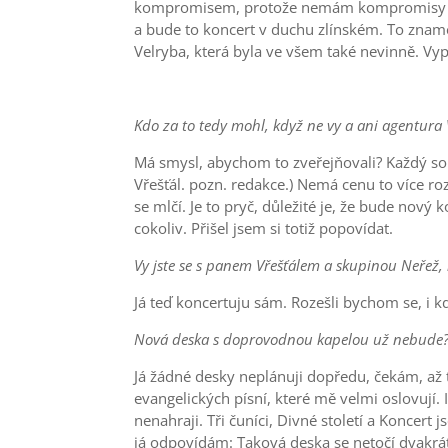
kompromisem, protože nemám kompromisy rád.
a bude to koncert v duchu zlínském. To znam
Velryba, která byla ve všem také nevinně. Vy
Kdo za to tedy mohl, když ne vy a ani agentura
Má smysl, abychom to zveřejňovali? Každý sou
Vřešťál. pozn. redakce.) Nemá cenu to více roz
se mlčí. Je to pryč, důležité je, že bude nový
cokoliv. Přišel jsem si totiž popovídat.
Vy jste se s panem Vřešťálem a skupinou Neřež, k
Já teď koncertuju sám. Rozešli bychom se, i
Nová deska s doprovodnou kapelou už nebude
Já žádné desky neplánuji dopředu, čekám, až
evangelických písní, které mě velmi oslovují.
nenahraji. Tři čuníci, Divné století a Koncert 
já odpovídám: Taková deska se netočí dvakrát 