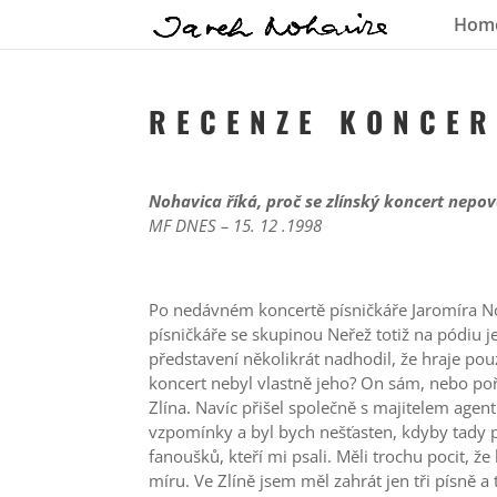
Hom
R E C E N Z E K O N C E R
Nohavica říká, proč se zlínský koncert nepov
MF DNES – 15. 12 .1998
Po nedávném koncertě písničkáře Jaromíra No
písničkáře se skupinou Neřež totiž na pódiu 
představení několikrát nadhodil, že hraje pou
koncert nebyl vlastně jeho? On sám, nebo pořá
Zlína. Navíc přišel společně s majitelem ag
vzpomínky a byl bych nešťasten, kdyby tady p
fanoušků, kteří mi psali. Měli trochu pocit, že
míru. Ve Zlíně jsem měl zahrát jen tři písně a