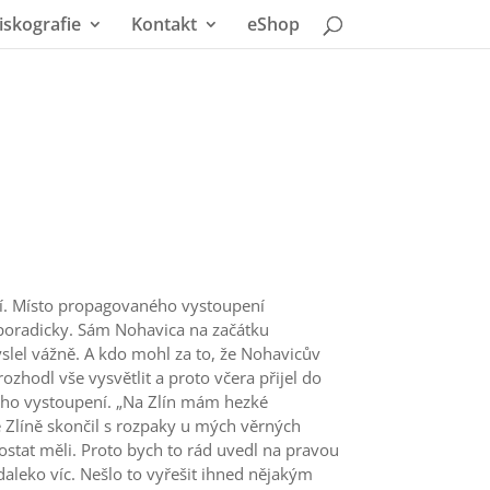
iskografie
Kontakt
eShop
ní. Místo propagovaného vystoupení
sporadicky. Sám Nohavica na začátku
yslel vážně. A kdo mohl za to, že Nohavicův
zhodl vše vysvětlit a proto včera přijel do
vého vystoupení. „Na Zlín mám hezké
e Zlíně skončil s rozpaky u mých věrných
 dostat měli. Proto bych to rád uvedl na pravou
 daleko víc. Nešlo to vyřešit ihned nějakým