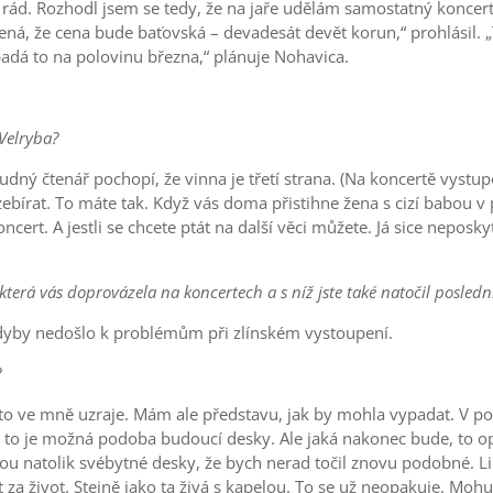
 Rozhodl jsem se tedy, že na jaře udělám samostatný koncert.
ená, že cena bude baťovská – devadesát devět korun,“ prohlásil
padá to na polovinu března,“ plánuje Nohavica.
 Velryba?
dný čtenář pochopí, že vinna je třetí strana. (Na koncertě vystup
ebírat. To máte tak. Když vás doma přistihne žena s cizí babou v po
 koncert. A jestli se chcete ptát na další věci můžete. Já sice nep
terá vás doprovázela na koncertech a s níž jste také natočil posledn
 kdyby nedošlo k problémům při zlínském vystoupení.
?
 to ve mně uzraje. Mám ale představu, jak by mohla vypadat. V p
 I to je možná podoba budoucí desky. Ale jaká nakonec bude, to op
jsou natolik svébytné desky, že bych nerad točil znovu podobné. Lid
za život. Stejně jako ta živá s kapelou. To se už neopakuje. Moh