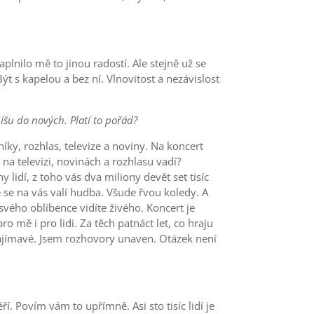
aplnilo mě to jinou radostí. Ale stejně už se
t s kapelou a bez ní. Vlnovitost a nezávislost
píšu do nových. Platí to pořád?
ky, rozhlas, televize a noviny. Na koncert
na televizi, novinách a rozhlasu vadí?
idí, z toho vás dva miliony devět set tisíc
 se na vás valí hudba. Všude řvou koledy. A
svého oblíbence vidíte živého. Koncert je
 mě i pro lidi. Za těch patnáct let, co hraju
zajímavé. Jsem rozhovory unaven. Otázek není
í. Povím vám to upřímně. Asi sto tisíc lidí je