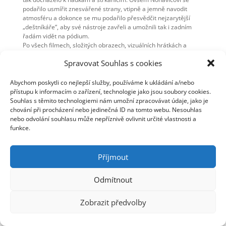
podařilo usmířit znesvářené strany, vtipně a jemně navodit
atmosféru a dokonce se mu podařilo přesvědčit nejzarytější
„deštníkáře“, aby své nástroje zavřeli a umožnili tak i zadním
řadám vidět na pódium.
Po všech filmech, složitých obrazech, vizuálních hrátkách a
komplikovaných scénách mi tento koncert přišel jako živá voda.
Spravovat Souhlas s cookies
Znovu cítit magii slova a sílu melodie.
Abychom poskytli co nejlepší služby, používáme k ukládání a/nebo
přístupu k informacím o zařízení, technologie jako jsou soubory cookies.
Jana Julínková
Souhlas s těmito technologiemi nám umožní zpracovávat údaje, jako je
Zdroj:
KOULE.CZ
chování při procházení nebo jedinečná ID na tomto webu. Nesouhlas
nebo odvolání souhlasu může nepříznivě ovlivnit určité vlastnosti a
funkce.
Příjmout
© Jaromír Nohavica 2006 - 2025 | Webmaster: Tomáš
Linhart | Webhosting: ha-vel |
Webarchivováno
Národní knihovnou ČR
Odmítnout
Zobrazit předvolby