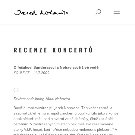
R E C E N Z E K O N C E R T Ů
O fešákovi Banderasovi a Nohavicově živé vodě
KOULE.CZ – 11.7.2009
(…)
Zavřete ty deštníky, žádal Nohavica
Bavič a improvizátor je i Jarek Nohavica. Ten večer zahrál a
zazpíval zkřehlému a napůl zmokému publiku. Lilo jako z konve,
a tak někteří měli nad hlavami velké deštníky, čímž zacláněli
ostatním. V zastřešených místech pak měli své rezervované
stolky V.I.P. hosté, kteří přece nebudou moknout s plebsem!? A
tak docházelo k hádkám a strkanicím. Ovšem Nohavicovi se