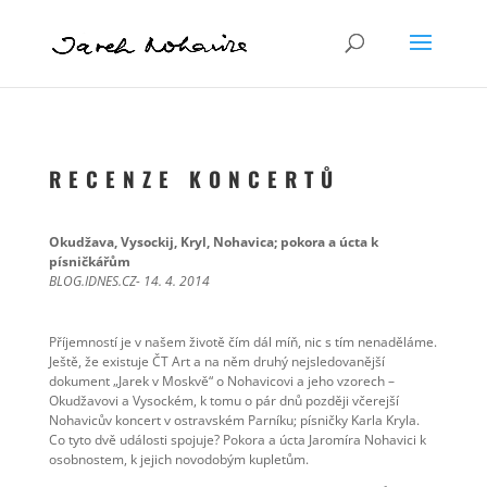
R E C E N Z E K O N C E R T Ů
Okudžava, Vysockij, Kryl, Nohavica; pokora a úcta k
písničkářům
BLOG.IDNES.CZ- 14. 4. 2014
Příjemností je v našem životě čím dál míň, nic s tím nenaděláme.
Ještě, že existuje ČT Art a na něm druhý nejsledovanější
dokument „Jarek v Moskvě“ o Nohavicovi a jeho vzorech –
Okudžavovi a Vysockém, k tomu o pár dnů později včerejší
Nohavicův koncert v ostravském Parníku; písničky Karla Kryla.
Co tyto dvě události spojuje? Pokora a úcta Jaromíra Nohavici k
osobnostem, k jejich novodobým kupletům.