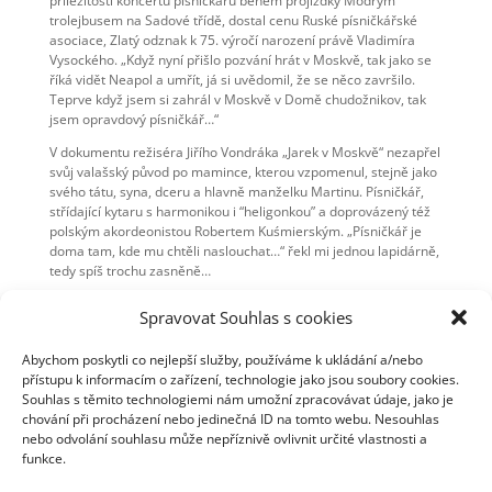
příležitosti koncertu písničkářů během projížďky Modrým
trolejbusem na Sadové třídě, dostal cenu Ruské písničkářské
asociace, Zlatý odznak k 75. výročí narození právě Vladimíra
Vysockého. „Když nyní přišlo pozvání hrát v Moskvě, tak jako se
říká vidět Neapol a umřít, já si uvědomil, že se něco završilo.
Teprve když jsem si zahrál v Moskvě v Domě chudožnikov, tak
jsem opravdový písničkář…“
V dokumentu režiséra Jiřího Vondráka „Jarek v Moskvě“ nezapřel
svůj valašský původ po mamince, kterou vzpomenul, stejně jako
svého tátu, syna, dceru a hlavně manželku Martinu. Písničkář,
střídající kytaru s harmonikou i “heligonkou” a doprovázený též
polským akordeonistou Robertem Kuśmierským. „Písničkář je
doma tam, kde mu chtěli naslouchat…“ řekl mi jednou lapidárně,
tedy spíš trochu zasněně…
Inu, lze ho nějak smysluplně charakterizovat? Obchodník se
Spravovat Souhlas s cookies
skromností, vlastně ne tak komerčně – obchodník, ale jak by řekli
indiáni – ten, co směňuje své srdce v písních za pohodu mu
Abychom poskytli co nejlepší služby, používáme k ukládání a/nebo
naslouchajících lidí…
přístupu k informacím o zařízení, technologie jako jsou soubory cookies.
Souhlas s těmito technologiemi nám umožní zpracovávat údaje, jako je
chování při procházení nebo jedinečná ID na tomto webu. Nesouhlas
Autor: Břetislav Olšer
nebo odvolání souhlasu může nepříznivě ovlivnit určité vlastnosti a
Zdroj:
blog.idnes.cz
funkce.