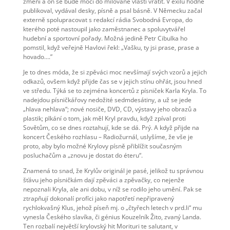
změní a on se bude moci do milované vlasti vrátit. V exilu hodně
publikoval, vydával desky, písně a psal básně. V Německu začal
externě spolupracovat s redakcí rádia Svobodná Evropa, do
kterého poté nastoupil jako zaměstnanec a spoluvytvářel
hudební a sportovní pořady. Možná jedině Petr Cibulka ho
pomstil, když veřejně Havlovi řekl: „Vašku, ty jsi prase, prase a
hovado….”
Je to dnes móda, že si zpěváci moc nevšímají svých vzorů a jejich
odkazů, ovšem když přijde čas se v jejich stínu ohřát, jsou hned
ve středu. Týká se to zejména koncertů z písniček Karla Kryla. To
nadejdou písničkářovy nedožité sedmdesátiny, a už se jede
„hlava nehlava“; nové nosiče, DVD, CD, výstavy jeho obrazů a
plastik; plkání o tom, jak měl Kryl pravdu, když zpíval proti
Sovětům, co se dnes roztahují, kde se dá. Prý. A když přijde na
koncert Českého rozhlasu – Radiožurnál, uslyšíme, že vše je
proto, aby bylo možné Krylovy písně přiblížit současným
posluchačům a „znovu je dostat do éteru“.
Znamená to snad, že Krylův originál je pasé, jelikož tu správnou
šťávu jeho písničkám dají zpěváci a zpěvačky, co nejenže
nepoznali Kryla, ale ani dobu, v níž se rodilo jeho umění. Pak se
ztrapňují dokonalí profíci jako napotřetí nepřipravený
rychlokvašný Klus, jehož píseň mj. o „čtyřech letech v prd.li“ mu
vynesla Českého slavíka, či génius Kouzelník Žito, zvaný Landa.
Ten rozbalí největší krylovský hit Morituri te salutant, v