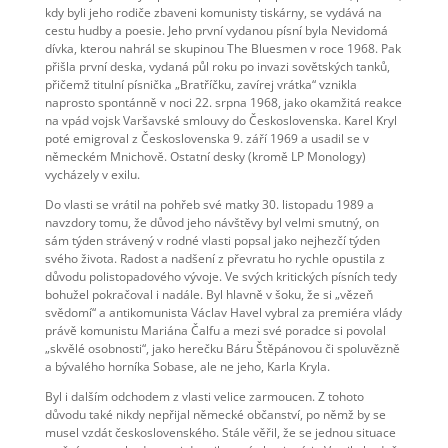
kdy byli jeho rodiče zbaveni komunisty tiskárny, se vydává na
cestu hudby a poesie. Jeho první vydanou písní byla Nevidomá
dívka, kterou nahrál se skupinou The Bluesmen v roce 1968. Pak
přišla první deska, vydaná půl roku po invazi sovětských tanků,
přičemž titulní písnička „Bratříčku, zavírej vrátka“ vznikla
naprosto spontánně v noci 22. srpna 1968, jako okamžitá reakce
na vpád vojsk Varšavské smlouvy do Československa. Karel Kryl
poté emigroval z Československa 9. září 1969 a usadil se v
německém Mnichově. Ostatní desky (kromě LP Monology)
vycházely v exilu.
Do vlasti se vrátil na pohřeb své matky 30. listopadu 1989 a
navzdory tomu, že důvod jeho návštěvy byl velmi smutný, on
sám týden strávený v rodné vlasti popsal jako nejhezčí týden
svého života. Radost a nadšení z převratu ho rychle opustila z
důvodu polistopadového vývoje. Ve svých kritických písních tedy
bohužel pokračoval i nadále. Byl hlavně v šoku, že si „vězeň
svědomí“ a antikomunista Václav Havel vybral za premiéra vlády
právě komunistu Mariána Čalfu a mezi své poradce si povolal
„skvělé osobnosti“, jako herečku Báru Štěpánovou či spoluvězně
a bývalého horníka Sobase, ale ne jeho, Karla Kryla.
Byl i dalším odchodem z vlasti velice zarmoucen. Z tohoto
důvodu také nikdy nepřijal německé občanství, po němž by se
musel vzdát československého. Stále věřil, že se jednou situace