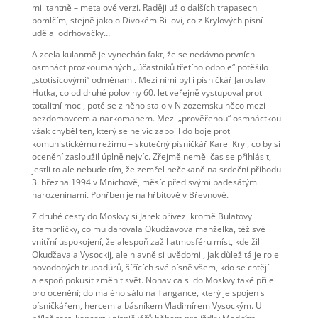
militantně – metalové verzi. Raději už o dalších trapasech
pomlčím, stejně jako o Divokém Billovi, co z Krylových písní
udělal odrhovačky…
A zcela kulantně je vynechán fakt, že se nedávno prvních
osmnáct prozkoumaných „účastníků třetího odboje“ potěšilo
„stotisícovými“ odměnami. Mezi nimi byl i písničkář Jaroslav
Hutka, co od druhé poloviny 60. let veřejně vystupoval proti
totalitní moci, poté se z něho stalo v Nizozemsku něco mezi
bezdomovcem a narkomanem. Mezi „prověřenou“ osmnáctkou
však chyběl ten, který se nejvíc zapojil do boje proti
komunistickému režimu – skutečný písničkář Karel Kryl, co by si
ocenění zasloužil úplně nejvíc. Zřejmě neměl čas se přihlásit,
jestli to ale nebude tím, že zemřel nečekaně na srdeční příhodu
3. března 1994 v Mnichově, měsíc před svými padesátými
narozeninami. Pohřben je na hřbitově v Břevnově.
Z druhé cesty do Moskvy si Jarek přivezl kromě Bulatovy
štamprličky, co mu darovala Okudžavova manželka, též své
vnitřní uspokojení, že alespoň zažil atmosféru míst, kde žili
Okudžava a Vysockij, ale hlavně si uvědomil, jak důležitá je role
novodobých trubadúrů, šířících své písně všem, kdo se chtějí
alespoň pokusit změnit svět. Nohavica si do Moskvy také přijel
pro ocenění; do malého sálu na Tangance, který je spojen s
písničkářem, hercem a básníkem Vladimírem Vysockým. U