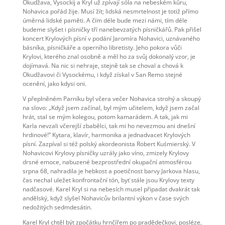
Okudžava, Vysockij a Kryl už zpívají sóla na nebeském kůru,
Nohavica pořád žije. Musí žít; lidská nesmrtelnost je totiž přímo
úměrná lidské paměti. A čím déle bude mezi námi, tím déle
budeme slyšet i písničky tří nanebevzatých písničkářů. Pak přišel
koncert Krylových písní v podání Jaromíra Nohavici, uznávaného
básníka, písničkáře a operního libretisty. Jeho pokora vůči
Krylovi, kterého znal osobně a měl ho za svůj dokonalý vzor, je
dojímavá. Na nic si nehraje, stejně tak se choval a chová k
Okudžavovi či Vysockému, i když získal v San Remo stejné
ocenění, jako kdysi oni.
V přeplněném Parníku byl včera večer Nohavica strohý a skoupý
na slovo: „Když jsem začínal, byl mým učitelem, když jsem začal
hrát, stal se mým kolegou, potom kamarádem. A tak, jak mi
Karla nevzali včerejší zbabělci, tak mi ho nevezmou ani dnešní
hrdinové!“ Kytara, klavír, harmonika a jednadvacet Krylových
písní. Zazpíval si též polský akordeonista Robert Kuśmierský. V
Nohavicovi Krylovy písničky uzrály jako víno, zmizely Krylovy
drsné emoce, nabuzené bezprostřední okupační atmosférou
srpna 68, nahradila je hebkost a poetičnost barvy Jarkova hlasu,
čas nechal uležet konfrontační tón, byť stále jsou Krylovy texty
nadčasové. Karel Kryl si na nebesích musel připadat dvakrát tak
andělský, když slyšel Nohavicův brilantní výkon v čase svých
nedožitých sedmdesátin.
Karel Kryl chtěl být zpočátku hrnčířem po pradědečkovi, posléze,