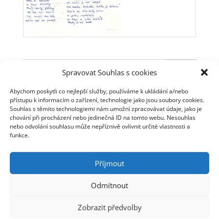
Spravovat Souhlas s cookies
Abychom poskytli co nejlepší služby, používáme k ukládání a/nebo
Novinky
přístupu k informacím o zařízení, technologie jako jsou soubory cookies.
Jarek Nohavica s cimbálovou muzikou
Souhlas s těmito technologiemi nám umožní zpracovávat údaje, jako je
chování při procházení nebo jedinečná ID na tomto webu. Nesouhlas
Jarek Nohavica na Slovensku
nebo odvolání souhlasu může nepříznivě ovlivnit určité vlastnosti a
Dva listopadové koncerty v Plzni
funkce.
Videoklip starý 14 let
Nové termíny koncertů
Příjmout
Odmítnout
© Jaromír Nohavica 2006 - 2025 | Webmaster: Tomáš
Zobrazit předvolby
Linhart | Webhosting: ha-vel |
Webarchivováno
Národní knihovnou ČR