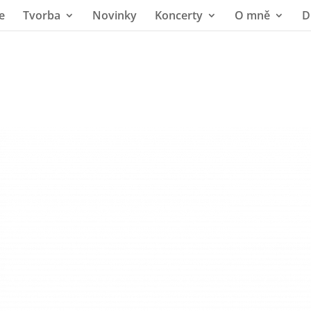
e
Tvorba
Novinky
Koncerty
O mně
D