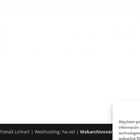
Abychom posk
informacím o
Tomáš Linhart | Webhosting: ha-vel |
Webarchivováno Národní k
technologie
jedinečná I