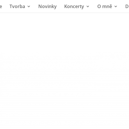
e
Tvorba
Novinky
Koncerty
O mně
D