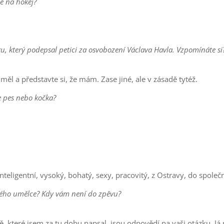
ce na hokej?
sku, který podepsal petici za osvobození Václava Havla. Vzpomínáte si?
 měl a představte si, že mám. Zase jiné, ale v zásadě tytéž.
je pes nebo kočka?
nteligentní, vysoký, bohatý, sexy, pracovitý, z Ostravy, do společn
ného umělce? Kdy vám není do zpěvu?
ě, které jsem za tu dobu napsal, jsou odpovědí na vaši otázku. J