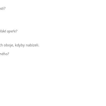
stí?
lské opeře?
ch oboje, kdyby nabízeli.
sného?