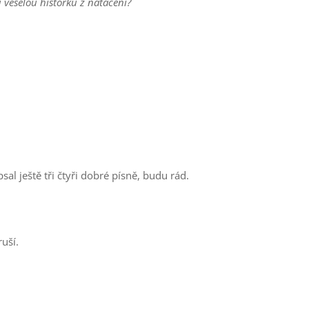
 veselou historku z natáčení?
sal ještě tři čtyři dobré písně, budu rád.
uší.