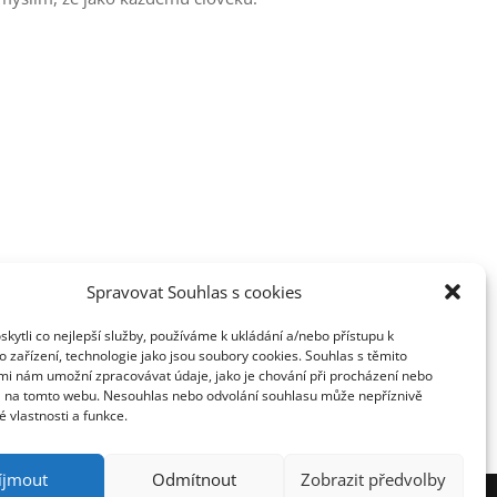
Spravovat Souhlas s cookies
ytli co nejlepší služby, používáme k ukládání a/nebo přístupu k
 zařízení, technologie jako jsou soubory cookies. Souhlas s těmito
mi nám umožní zpracovávat údaje, jako je chování při procházení nebo
D na tomto webu. Nesouhlas nebo odvolání souhlasu může nepříznivě
té vlastnosti a funkce.
íjmout
Odmítnout
Zobrazit předvolby