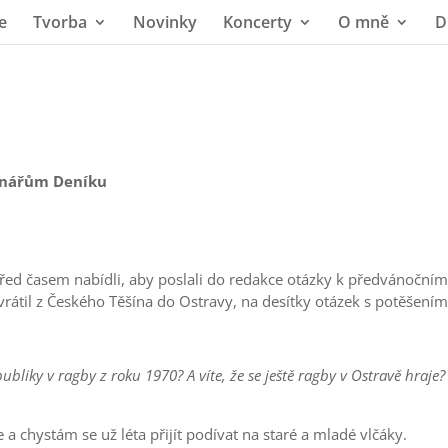
e
Tvorba
Novinky
Koncerty
O mně
D
tenářům Deníku
ed časem nabídli, aby poslali do redakce otázky k předvánoční
h vrátil z Českého Těšína do Ostravy, na desítky otázek s potěšení
bliky v ragby z roku 1970? A víte, že se ještě ragby v Ostravě hraje?
 a chystám se už léta přijít podívat na staré a mladé vlčáky.