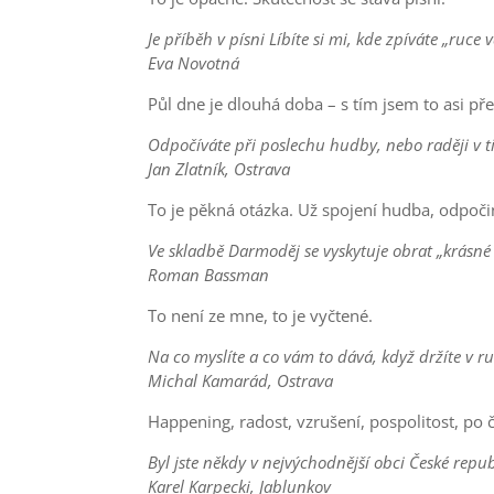
Je příběh v písni Líbíte si mi, kde zpíváte „ruce
Eva Novotná
Půl dne je dlouhá doba – s tím jsem to asi př
Odpočíváte při poslechu hudby, nebo raději v t
Jan Zlatník, Ostrava
To je pěkná otázka. Už spojení hudba, odpočin
Ve skladbě Darmoděj se vyskytuje obrat „krásné
Roman Bassman
To není ze mne, to je vyčtené.
Na co myslíte a co vám to dává, když držíte v 
Michal Kamarád, Ostrava
Happening, radost, vzrušení, pospolitost, po 
Byl jste někdy v nejvýchodnější obci České republ
Karel Karpecki, Jablunkov