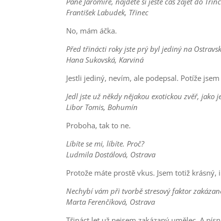
Pane Jaromíre, najdete si ještě čas zajet do Třin
František Labudek, Třinec
No, mám áčka.
Před třinácti roky jste prý byl jediný na Ostrav
Hana Sukovská, Karviná
Jestli jediný, nevím, ale podepsal. Potíže jsem
Jedl jste už někdy nějakou exotickou zvěř, jako 
Libor Tomis, Bohumín
Proboha, tak to ne.
Líbíte se mi, líbíte. Proč?
Ludmila Dostálová, Ostrava
Protože máte prostě vkus. Jsem totiž krásný, i
Nechybí vám při tvorbě stresový faktor zakáza
Marta Ferenčíková, Ostrava
Třináct let už nejsem zakázaný umělec. A písn