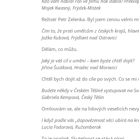
Kdo vám nabídl roli ve filmu Rok ďábla? Překvap
Mojek Kwasný, Frýdek-Místek
Režisér Petr Zelenka. Byl jsem cenou velmi mi
Čím to, že proti umělcům z českých krajů, hlavn
Jožka Kubová, Frýdlant nad Ostravicí
Dělám, co můžu.
Jaký je váš cíl v umění – kam byste chtěl dojít?
Jiřina Šustková, Hradec nad Moravicí
Chtěl bych dojít až do cíle po svých. Co se mi
Budete někdy v Českém Těšíně vystupovat na Svá
Gabriela Kempová, Český Těšín
Omlouvám se, ale na lidových veselicích nevy
I když podle vás „dopovězenost věci ubírá na krás
Lucia Fodorová, Ružomberok
To je opačně. Skutečnost se stává písní.