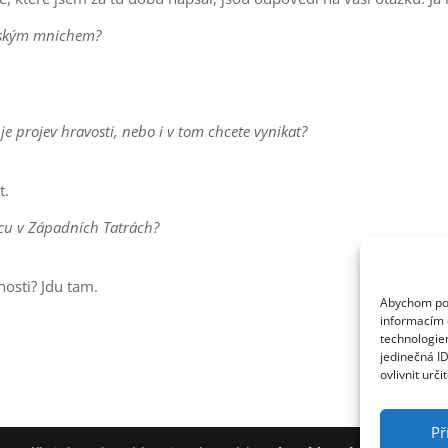
etským mnichem?
 je projev hravosti, nebo i v tom chcete vynikat?
t.
icu v Západních Tatrách?
čnosti? Jdu tam.
Abychom posk
informacím o
technologie
jedinečná I
ovlivnit urči
Př