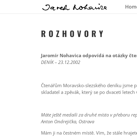
Hom
R O Z H O V O R Y
Jaromír Nohavica odpovídá na otázky č
DENÍK – 23.12.2002
Čtenářům Moravsko-slezského deníku jsme př
skladatel a zpěvák, který se po dvaceti letec
Máte ještě medaili za druhé místo v přeboru repu
Anton Ondrejička, Ostrava
Mám ji na čestném místě. Vím, že stále hrajete