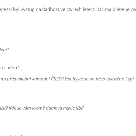
žší byl výstup na Radhošť ve čtyřech letech. Očima dítěte je všechn
dete?
om sněhu?
a na předvolební kampani ČSSD? Dal byste se na něco takového i vy?
míst? Kde se vám kromě domova nejvíc líbí?