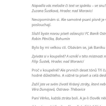
Napadla vás melodie či text ve spánku – ve snu? 
Zuzana Šustková, Hradec nad Moravicí
Nevzpomínám si. Ale samotné psaní písně je vl
poslouchají.
Složil byste novou píseň oslavující FC Baník Ost
Robin Pěnička, Bohumín
Bylo by mi velkou ctí. Obávám se, jak Baníku
Zpíváte si v koupelně? A vznikl v této místnosti 
Filip Šustek, Hradec nad Moravicí
Proč v koupelně? Ale prvních deset tónů Tří č
hodně důležitého. A vážně ta píseň a celá de
Zažil jste ve svém životě Krásný ztráty, které neb
Věra Dunajová, Ostrava- Třebovice
Paní Věrko, každá ztráta bolí. A je-li člověk 