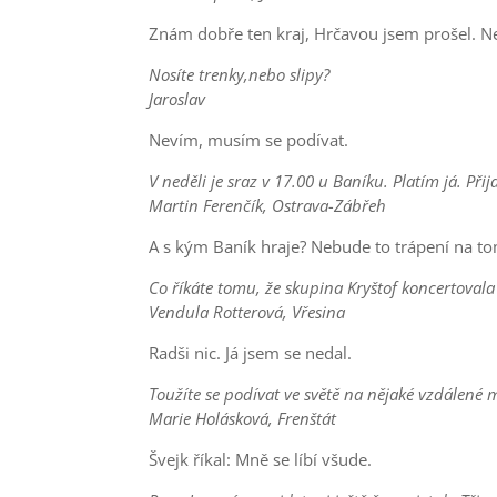
Znám dobře ten kraj, Hrčavou jsem prošel. Nejtě
Nosíte trenky,nebo slipy?
Jaroslav
Nevím, musím se podívat.
V neděli je sraz v 17.00 u Baníku. Platím já. Přij
Martin Ferenčík, Ostrava-Zábřeh
A s kým Baník hraje? Nebude to trápení na t
Co říkáte tomu, že skupina Kryštof koncertoval
Vendula Rotterová, Vřesina
Radši nic. Já jsem se nedal.
Toužíte se podívat ve světě na nějaké vzdálené 
Marie Holásková, Frenštát
Švejk říkal: Mně se líbí všude.