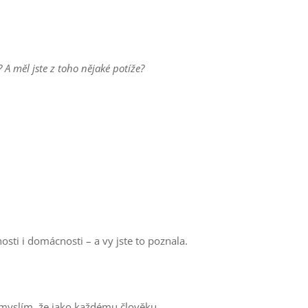
 A měl jste z toho nějaké potíže?
osti i domácnosti – a vy jste to poznala.
á myslím, že jako každému člověku.