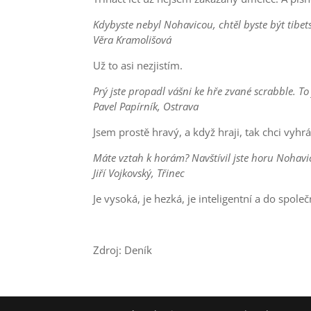
Kdybyste nebyl Nohavicou, chtěl byste být tib
Věra Kramolišová
Už to asi nezjistím.
Prý jste propadl vášni ke hře zvané scrabble. To
Pavel Papírník, Ostrava
Jsem prostě hravý, a když hraji, tak chci vyhrá
Máte vztah k horám? Navštívil jste horu Nohav
Jiří Vojkovský, Třinec
Je vysoká, je hezká, je inteligentní a do spole
Zdroj: Deník