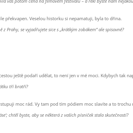
ila vás potom cena na filmovém festivalu – a řekl byste nám nějakou
le překvapen. Veselou historku si nepamatuji, byla to dřina.
ě z Prahy, se vyjadřujete sice s „krátkým zobákem“ ale spisovně?
 cestou ještě podaří udělat, to není jen v mé moci. Kdybych tak nap
tku tří bratří?
stupuji moc rád. Vy tam pod tím pódiem moc slavíte a to trochu r
e‘; chtěl byste, aby se některá z vašich písniček stala skutečností?