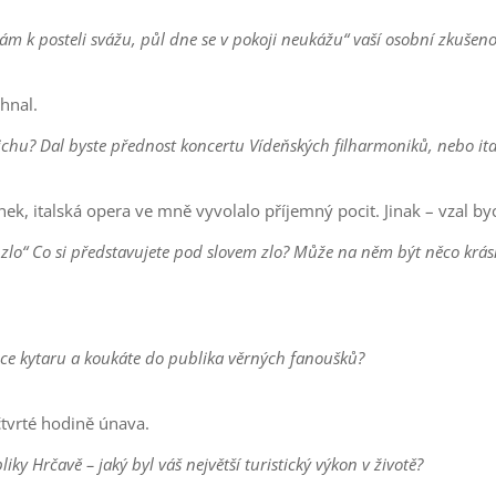
 vám k posteli svážu, půl dne se v pokoji neukážu“ vaší osobní zkušeno
ehnal.
ichu? Dal byste přednost koncertu Vídeňských filharmoniků, nebo ita
ek, italská opera ve mně vyvolalo příjemný pocit. Jinak – vzal by
 zlo“ Co si představujete pod slovem zlo? Může na něm být něco krá
ruce kytaru a koukáte do publika věrných fanoušků?
čtvrté hodině únava.
iky Hrčavě – jaký byl váš největší turistický výkon v životě?