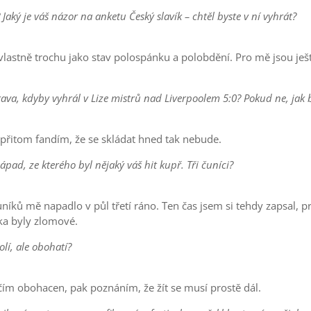
Jaký je váš názor na anketu Český slavík – chtěl byste v ní vyhrát?
astně trochu jako stav polospánku a polobdění. Pro mě jsou ještě 
rava, kdyby vyhrál v Lize mistrů nad Liverpoolem 5:0? Pokud ne, jak by
 přitom fandím, že se skládat hned tak nebude.
nápad, ze kterého byl nějaký váš hit kupř. Tři čuníci?
uníků mě napadlo v půl třetí ráno. Ten čas jsem si tehdy zapsal, p
ska byly zlomové.
olí, ale obohatí?
něčím obohacen, pak poznáním, že žít se musí prostě dál.