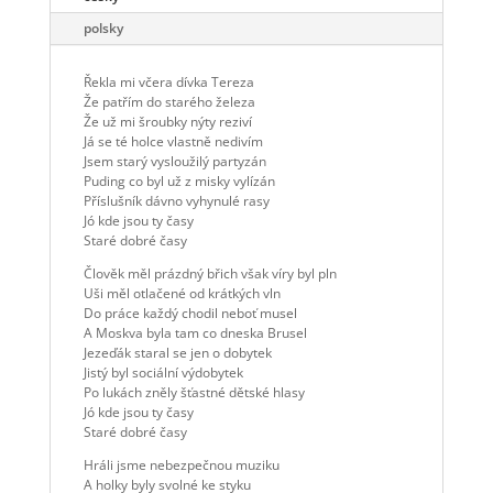
polsky
Řekla mi včera dívka Tereza
Že patřím do starého železa
Že už mi šroubky nýty reziví
Já se té holce vlastně nedivím
Jsem starý vysloužilý partyzán
Puding co byl už z misky vylízán
Příslušník dávno vyhynulé rasy
Jó kde jsou ty časy
Staré dobré časy
Člověk měl prázdný břich však víry byl pln
Uši měl otlačené od krátkých vln
Do práce každý chodil neboť musel
A Moskva byla tam co dneska Brusel
Jezeďák staral se jen o dobytek
Jistý byl sociální výdobytek
Po lukách zněly šťastné dětské hlasy
Jó kde jsou ty časy
Staré dobré časy
Hráli jsme nebezpečnou muziku
A holky byly svolné ke styku