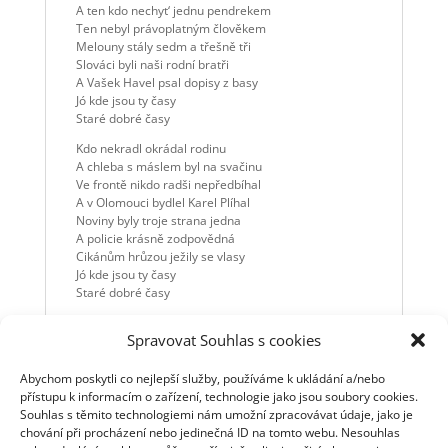
A ten kdo nechyt‘ jednu pendrekem
Ten nebyl právoplatným člověkem
Melouny stály sedm a třešně tři
Slováci byli naši rodní bratři
A Vašek Havel psal dopisy z basy
Jó kde jsou ty časy
Staré dobré časy
Kdo nekradl okrádal rodinu
A chleba s máslem byl na svačinu
Ve frontě nikdo radši nepředbíhal
A v Olomouci bydlel Karel Plíhal
Noviny byly troje strana jedna
A policie krásně zodpovědná
Cikánům hrůzou ježily se vlasy
Jó kde jsou ty časy
Staré dobré časy
Armáda střežila nám klidné spaní
Spravovat Souhlas s cookies
A žáci byli disciplinovaní
Svetr se po vyprání krásně srážel
Prezident na hradě nepřekážel
Abychom poskytli co nejlepší služby, používáme k ukládání a/nebo
Dostat se za železnou střeženou zeď
přístupu k informacím o zařízení, technologie jako jsou soubory cookies.
To bylo dobrodružství ne jako teď
Souhlas s těmito technologiemi nám umožní zpracovávat údaje, jako je
Teď mají všichni vůkol svoje pasy
chování při procházení nebo jedinečná ID na tomto webu. Nesouhlas