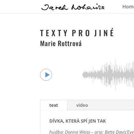
Hom
T E X T Y P R O J I N É
Marie Rottrová
text
video
DÍVKA, KTERÁ SPÍ JEN TAK
hudba: Donna Weiss – orig: Bette Davis’Eye