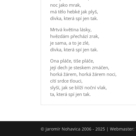
noc jako mrak,
má tělo hebké jak plyš,
dívka, která spí jen tak.
Mrtvá květina lásky,
hvězdám přechází zrak,
je sama, a to je zlé,
dívka, která spí jen tak.
Ona pláče, tiše pláče,
její dech je steskem zmáčen,
horká žárem, horká žárem noci,
cítí srdce tlouci,
slyší, jak se blíží noční vlak,
ta, která spí jen tak.
© Jaromír Nohavica 2006 - 2025 | Webmaster: 