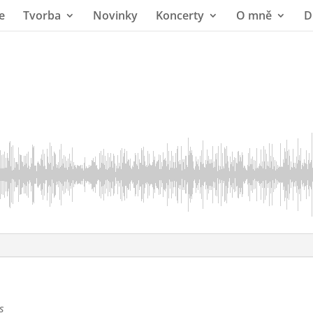
e
Tvorba
Novinky
Koncerty
O mně
D
s