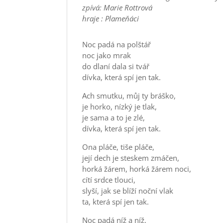
zpívá: Marie Rottrová
hraje : Plameňáci
Noc padá na polštář
noc jako mrak
do dlaní dala si tvář
dívka, která spí jen tak.
Ach smutku, můj ty bráško,
je horko, nízký je tlak,
je sama a to je zlé,
dívka, která spí jen tak.
Ona pláče, tiše pláče,
její dech je steskem zmáčen,
horká žárem, horká žárem noci,
cítí srdce tlouci,
slyší, jak se blíží noční vlak
ta, která spí jen tak.
Noc padá níž a níž,