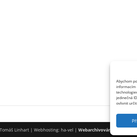
Abychom posk
informacím o
technologie
jedinečná I
ovlivnit urči
Př
Tomáš Linhart | Webhosting: ha-vel |
Webarchivováno Národní k