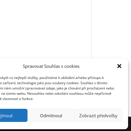
Spravovat Souhlas s cookies
ytli co nejlepší služby, používáme k ukládání a/nebo přístupu k
 zařízení, technologie jako jsou soubory cookies. Souhlas s těmito
mi nám umožní zpracovávat údaje, jako je chování při procházení nebo
D na tomto webu. Nesouhlas nebo odvolání souhlasu může nepříznivě
té vlastnosti a funkce.
íjmout
Odmítnout
Zobrazit předvolby
nihovnou ČR