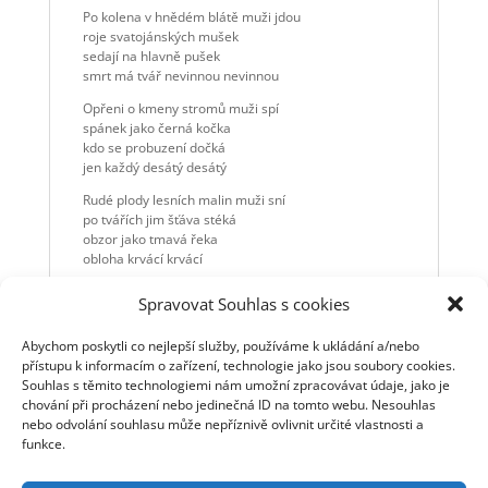
Po kolena v hnědém blátě muži jdou
roje svatojánských mušek
sedají na hlavně pušek
smrt má tvář nevinnou nevinnou
Opřeni o kmeny stromů muži spí
spánek jako černá kočka
kdo se probuzení dočká
jen každý desátý desátý
Rudé plody lesních malin muži sní
po tvářích jim šťáva stéká
obzor jako tmavá řeka
obloha krvácí krvácí
Beze jmen a bez příjmení muži jdou
Spravovat Souhlas s cookies
v katedrálách lesních samot
zvony zní jak myší šramot
Abychom poskytli co nejlepší služby, používáme k ukládání a/nebo
zvony zní nad hlavou nad hlavou
přístupu k informacím o zařízení, technologie jako jsou soubory cookies.
Kolem zapálených ohňů muži spí
Souhlas s těmito technologiemi nám umožní zpracovávat údaje, jako je
z popele jak z černé pěny
chování při procházení nebo jedinečná ID na tomto webu. Nesouhlas
znovunarozený Fénix
nebo odvolání souhlasu může nepříznivě ovlivnit určité vlastnosti a
vyletí vyletí vyletí
funkce.