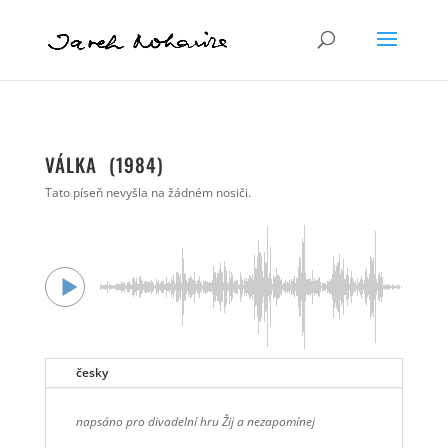
VÁLKA (1984)
Tato píseň nevyšla na žádném nosiči.
česky
napsáno pro divadelní hru Žij a nezapomínej