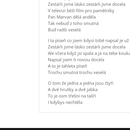
Zestárli jsme lásko zestárli jsme docela
V televizi běží film pro pamětníky
Pan Marvan dělá anděla
Tak nebuď z toho smutná
Buď radši veselá
I ta píseň co jsem kdysi tobě napsal je u
Zestárli jsme lásko zestárli jsme docela
Ale včera když jsi spala a já na tebe kouk
Napsal jsem ti novou docela
A to je tahleta píseň
Trochu smutná trochu veselá
O tom že jedna a jedna jsou čtyři
A dvě hrušky a dvě jabka
To je osm třešní na talíři
I kdybys nechtěla