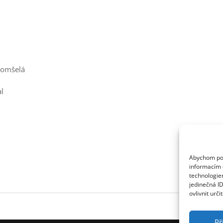
ž omšelá
al
Abychom posk
informacím o
technologie
jedinečná I
ovlivnit urči
Př