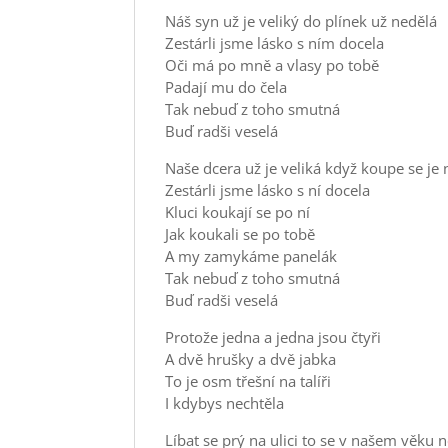
Náš syn už je veliký do plínek už nedělá
Zestárli jsme lásko s ním docela
Oči má po mně a vlasy po tobě
Padají mu do čela
Tak nebuď z toho smutná
Buď radši veselá
Naše dcera už je veliká když koupe se je
Zestárli jsme lásko s ní docela
Kluci koukají se po ní
Jak koukali se po tobě
A my zamykáme panelák
Tak nebuď z toho smutná
Buď radši veselá
Protože jedna a jedna jsou čtyři
A dvě hrušky a dvě jabka
To je osm třešní na talíři
I kdybys nechtěla
Líbat se prý na ulici to se v našem věku 