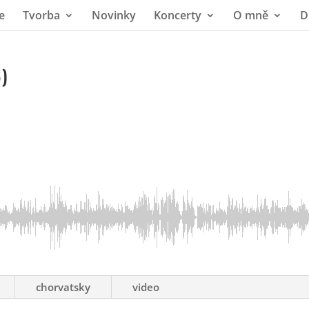
e
Tvorba
Novinky
Koncerty
O mně
D
)
chorvatsky
video