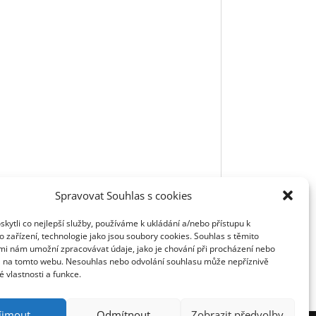
Spravovat Souhlas s cookies
ytli co nejlepší služby, používáme k ukládání a/nebo přístupu k
 zařízení, technologie jako jsou soubory cookies. Souhlas s těmito
mi nám umožní zpracovávat údaje, jako je chování při procházení nebo
D na tomto webu. Nesouhlas nebo odvolání souhlasu může nepříznivě
té vlastnosti a funkce.
íjmout
Odmítnout
Zobrazit předvolby