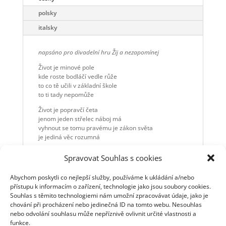
polsky
italsky
napsáno pro divadelní hru Žij a nezapomínej
Život je minové pole
kde roste bodláčí vedle růže
to co tě učili v základní škole
to ti tady nepomůže
Život je popravčí četa
jenom jeden střelec náboj má
vyhnout se tomu pravému je zákon světa
je jediná věc rozumná
Život je vřeténko nití
Spravovat Souhlas s cookies
ó jak lehce trhá se nit
tři tisíce tři sta třicet tři cest vede žitím
Abychom poskytli co nejlepší služby, používáme k ukládání a/nebo
a ty jen po jedné můžeš jít
přístupu k informacím o zařízení, technologie jako jsou soubory cookies.
Život je kobercový nálet
Souhlas s těmito technologiemi nám umožní zpracovávat údaje, jako je
chce to jenom chlapče získat gryf
chování při procházení nebo jedinečná ID na tomto webu. Nesouhlas
a až se budeš v prachu hlíny vedle cesty válet
nebo odvolání souhlasu může nepříznivě ovlivnit určité vlastnosti a
buď rád že jsi ještě živ
funkce.