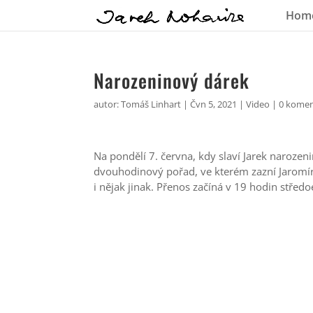
Hom
Narozeninový dárek
autor:
Tomáš Linhart
|
Čvn 5, 2021
|
Video
|
0 kome
Na pondělí 7. června, kdy slaví Jarek narozeni
dvouhodinový pořad, ve kterém zazní Jaromírov
i nějak jinak. Přenos začíná v 19 hodin stře