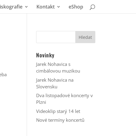
iskografie
Kontakt
eShop
Novinky
Jarek Nohavica s
cimbálovou muzikou
řeba
Jarek Nohavica na
Slovensku
Dva listopadové koncerty v
Plzni
Videoklip starý 14 let
Nové termíny koncertů