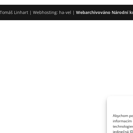
Tomáš Linhart | Webhosting: ha-vel |
Webarchivováno Národní k
Abychom posk
informacím o
technologie
jedinečná I