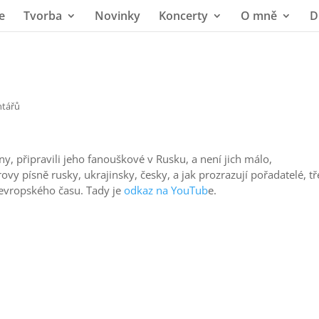
e
Tvorba
Novinky
Koncerty
O mně
D
ntářů
ny, připravili jeho fanouškové v Rusku, a není jich málo,
y písně rusky, ukrajinsky, česky, a jak prozrazují pořadatelé, t
doevropského času. Tady je
odkaz na YouTub
e.