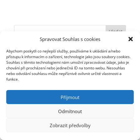
Spravovat Souhlas s cookies
Novinky
Abychom poskytli co nejlepší služby, používáme k ukládání a/nebo
přístupu k informacím o zařízení, technologie jako jsou soubory cookies.
Jarek Nohavica s cimbálovou muzikou
Souhlas s těmito technologiemi nám umožní zpracovávat údaje, jako je
Jarek Nohavica na Slovensku
chování při procházení nebo jedinečná ID na tomto webu. Nesouhlas
Dva listopadové koncerty v Plzni
nebo odvolání souhlasu může nepříznivě ovlivnit určité vlastnosti a
funkce.
Videoklip starý 14 let
Nové termíny koncertů
Příjmout
Odmítnout
© Jaromír Nohavica 2006 - 2025 | Webmaster: Tomáš
Linhart | Webhosting: ha-vel |
Webarchivováno
Zobrazit předvolby
Národní knihovnou ČR