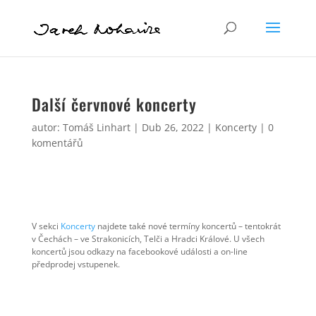
Další červnové koncerty
autor:
Tomáš Linhart
|
Dub 26, 2022
|
Koncerty
|
0
komentářů
V sekci
Koncerty
najdete také nové termíny koncertů – tentokrát
v Čechách – ve Strakonicích, Telči a Hradci Králové. U všech
koncertů jsou odkazy na facebookové události a on-line
předprodej vstupenek.