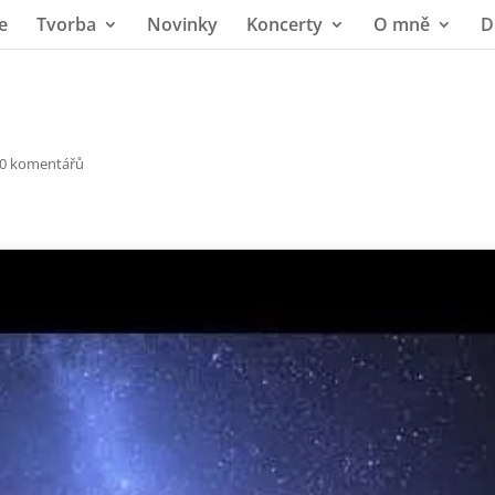
e
Tvorba
Novinky
Koncerty
O mně
D
0 komentářů