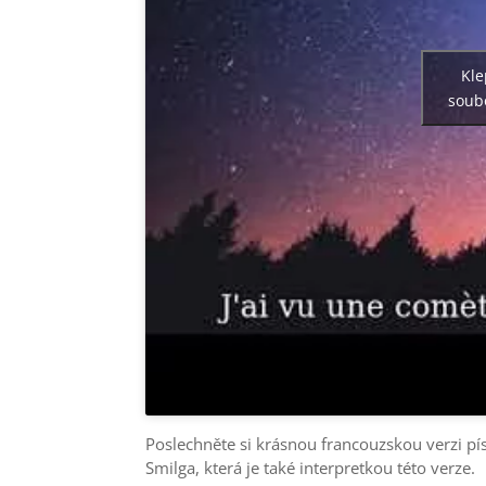
Kle
soubo
Poslechněte si krásnou francouzskou verzi pí
Smilga, která je také interpretkou této verze.