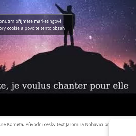
pnutím přijměte marketingové
ry cookie a povolte tento obsah
sně Kometa. Původní český text Jaromíra Nohavici přeložila Alban