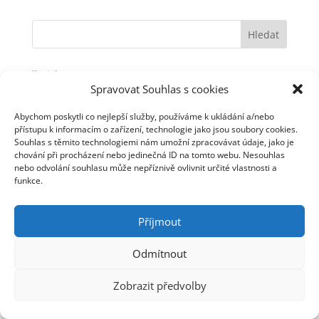
Novinky
Spravovat Souhlas s cookies
Jarek Nohavica s cimbálovou muzikou
Jarek Nohavica na Slovensku
Abychom poskytli co nejlepší služby, používáme k ukládání a/nebo
Dva listopadové koncerty v Plzni
přístupu k informacím o zařízení, technologie jako jsou soubory cookies.
Souhlas s těmito technologiemi nám umožní zpracovávat údaje, jako je
Videoklip starý 14 let
chování při procházení nebo jedinečná ID na tomto webu. Nesouhlas
Nové termíny koncertů
nebo odvolání souhlasu může nepříznivě ovlivnit určité vlastnosti a
funkce.
Příjmout
© Jaromír Nohavica 2006 - 2025 | Webmaster: Tomáš
Linhart | Webhosting: ha-vel |
Webarchivováno
Národní knihovnou ČR
Odmítnout
Zobrazit předvolby