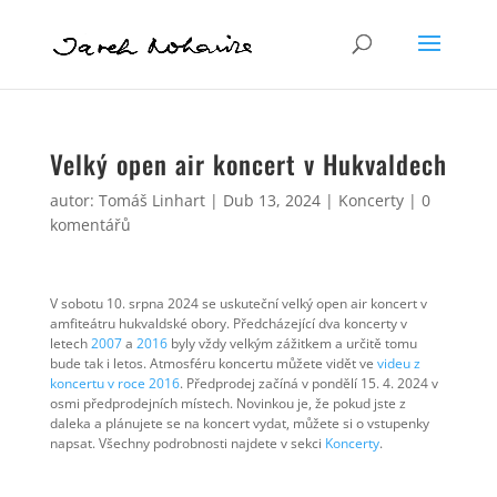
Velký open air koncert v Hukvaldech
autor:
Tomáš Linhart
|
Dub 13, 2024
|
Koncerty
|
0
komentářů
V sobotu 10. srpna 2024 se uskuteční velký open air koncert v
amfiteátru hukvaldské obory. Předcházející dva koncerty v
letech
2007
a
2016
byly vždy velkým zážitkem a určitě tomu
bude tak i letos. Atmosféru koncertu můžete vidět ve
videu z
koncertu v roce 2016
. Předprodej začíná v pondělí 15. 4. 2024 v
osmi předprodejních místech. Novinkou je, že pokud jste z
daleka a plánujete se na koncert vydat, můžete si o vstupenky
napsat. Všechny podrobnosti najdete v sekci
Koncerty
.