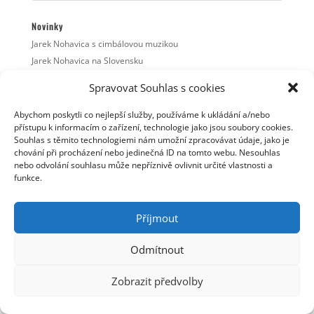
Novinky
Jarek Nohavica s cimbálovou muzikou
Jarek Nohavica na Slovensku
Dva listopadové koncerty v Plzni
Spravovat Souhlas s cookies
Videoklip starý 14 let
Nové termíny koncertů
Abychom poskytli co nejlepší služby, používáme k ukládání a/nebo
přístupu k informacím o zařízení, technologie jako jsou soubory cookies.
Souhlas s těmito technologiemi nám umožní zpracovávat údaje, jako je
chování při procházení nebo jedinečná ID na tomto webu. Nesouhlas
nebo odvolání souhlasu může nepříznivě ovlivnit určité vlastnosti a
© Jaromír Nohavica 2006 - 2025 | Webmaster: Tomáš
funkce.
Linhart | Webhosting: ha-vel |
Webarchivováno
Národní knihovnou ČR
Příjmout
Odmítnout
Zobrazit předvolby